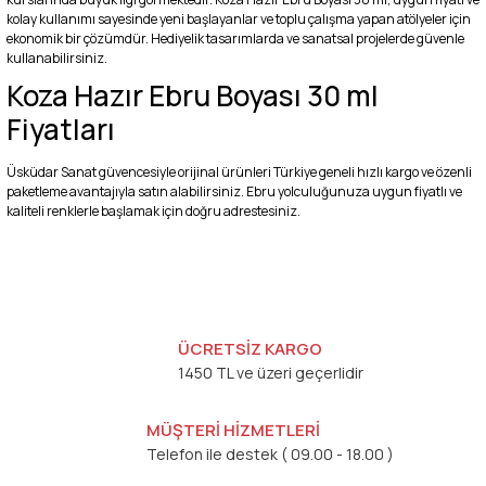
kolay kullanımı sayesinde yeni başlayanlar ve toplu çalışma yapan atölyeler için
ekonomik bir çözümdür. Hediyelik tasarımlarda ve sanatsal projelerde güvenle
kullanabilirsiniz.
Koza Hazır Ebru Boyası 30 ml
Fiyatları
Üsküdar Sanat güvencesiyle orijinal ürünleri Türkiye geneli hızlı kargo ve özenli
paketleme avantajıyla satın alabilirsiniz. Ebru yolculuğunuza uygun fiyatlı ve
kaliteli renklerle başlamak için doğru adrestesiniz.
ÜCRETSİZ KARGO
1450 TL ve üzeri geçerlidir
MÜŞTERİ HİZMETLERİ
Telefon ile destek ( 09.00 - 18.00 )