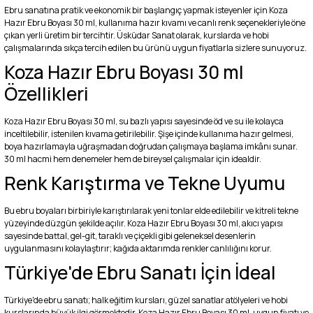
Ebru sanatına pratik ve ekonomik bir başlangıç yapmak isteyenler için Koza
Hazır Ebru Boyası 30 ml, kullanıma hazır kıvamı ve canlı renk seçenekleriyle öne
çıkan yerli üretim bir tercihtir. Üsküdar Sanat olarak, kurslarda ve hobi
çalışmalarında sıkça tercih edilen bu ürünü uygun fiyatlarla sizlere sunuyoruz.
Koza Hazır Ebru Boyası 30 ml
Özellikleri
Koza Hazır Ebru Boyası 30 ml, su bazlı yapısı sayesinde öd ve su ile kolayca
inceltilebilir, istenilen kıvama getirilebilir. Şişe içinde kullanıma hazır gelmesi,
boya hazırlamayla uğraşmadan doğrudan çalışmaya başlama imkânı sunar.
30 ml hacmi hem denemeler hem de bireysel çalışmalar için idealdir.
Renk Karıştırma ve Tekne Uyumu
Bu ebru boyaları birbiriyle karıştırılarak yeni tonlar elde edilebilir ve kitreli tekne
yüzeyinde düzgün şekilde açılır. Koza Hazır Ebru Boyası 30 ml, akıcı yapısı
sayesinde battal, gel-git, taraklı ve çiçekli gibi geleneksel desenlerin
uygulanmasını kolaylaştırır; kağıda aktarımda renkler canlılığını korur.
Türkiye'de Ebru Sanatı İçin İdeal
Türkiye'de ebru sanatı; halk eğitim kursları, güzel sanatlar atölyeleri ve hobi
kurslarında büyük ilgi görmektedir. Koza Hazır Ebru Boyası 30 ml, uygun fiyatı ve