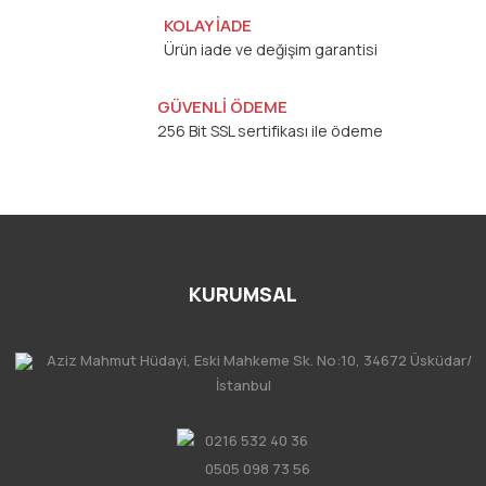
KOLAY İADE
Ürün iade ve değişim garantisi
GÜVENLİ ÖDEME
256 Bit SSL sertifikası ile ödeme
KURUMSAL
Aziz Mahmut Hüdayi, Eski Mahkeme Sk. No:10, 34672 Üsküdar/
İstanbul
0216 532 40 36
0505 098 73 56