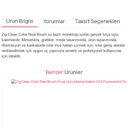
Ürün Bilgisi
Yorumlar
Taksit Seçenekleri
Zig Clean Color Real Brush su bazlı mürekkep içeren gerçek fırça uçlu
kalemlerdir. Mimarlıkta, grafikte, moda tasarımında, ürün tasarımında,
illüstrasyon ve karikatürde ister ince hatları çizmek için, ister geniş alanları
renklendirmek için uygun uç yapısıyla amatör ve profesyonel kullanıcılar
için idealdir..
Bu ürünün fiyat bilgisi, resim, ürün açıklamalarında ve diğer
Benzer
Ürünler
konularda yetersiz gördüğünüz noktaları öneri formunu kullanarak
Bu ürüne ilk yorumu siz yapın!
tarafımıza iletebilirsiniz.
Görüş ve önerileriniz için teşekkür ederiz.
Yorum Yaz
Ürün resmi kalitesiz, bozuk veya görüntülenemiyor.
Ürün açıklamasında eksik bilgiler bulunuyor.
Ürün bilgilerinde hatalar bulunuyor.
Ürün fiyatı diğer sitelerden daha pahalı.