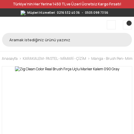
Türkiye’nin Her Yerine 1450 TL ve Üzeri Ücretsiz Kargo Fırsatı!
Müşteri Hizmetleri
0216 532 40 36
-
0505 098 73 56
Anasayfa
KARAKALEM- PASTEL - MİMARİ - ÇİZİM
Manga - Brush Pen- Mimar