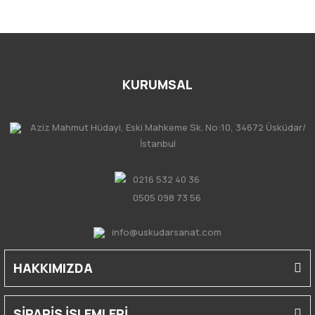
KURUMSAL
Aziz Mahmut Hüdayi, Eski Mahkeme Sk. No:10, 34672 Üsküdar/
İstanbul
0216 532 40 36
0505 098 73 56
info@uskudarsanat.com
HAKKIMIZDA
SİPARİŞ İŞLEMLERİ