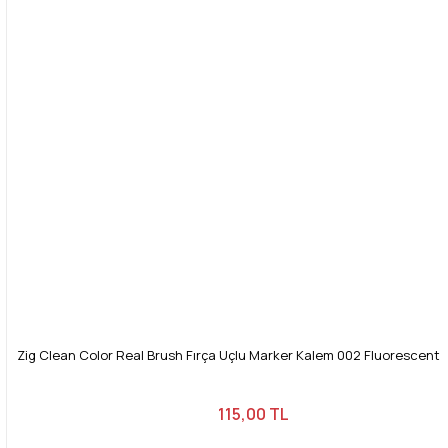
Bu ürüne benzer farklı alternatifler olmalı.
Gönder
Zig Clean Color Real Brush Fırça Uçlu Marker Kalem 002 Fluorescent
115,00 TL