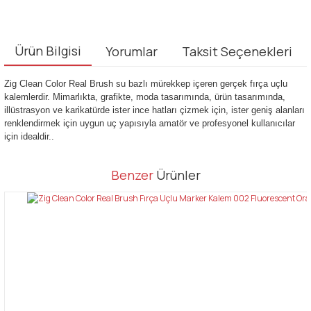
Ürün Bilgisi
Yorumlar
Taksit Seçenekleri
Zig Clean Color Real Brush su bazlı mürekkep içeren gerçek fırça uçlu
kalemlerdir. Mimarlıkta, grafikte, moda tasarımında, ürün tasarımında,
illüstrasyon ve karikatürde ister ince hatları çizmek için, ister geniş alanları
renklendirmek için uygun uç yapısıyla amatör ve profesyonel kullanıcılar
için idealdir..
Bu ürünün fiyat bilgisi, resim, ürün açıklamalarında ve diğer
Benzer
Ürünler
konularda yetersiz gördüğünüz noktaları öneri formunu kullanarak
Bu ürüne ilk yorumu siz yapın!
tarafımıza iletebilirsiniz.
Görüş ve önerileriniz için teşekkür ederiz.
Yorum Yaz
Ürün resmi kalitesiz, bozuk veya görüntülenemiyor.
Ürün açıklamasında eksik bilgiler bulunuyor.
Ürün bilgilerinde hatalar bulunuyor.
Ürün fiyatı diğer sitelerden daha pahalı.