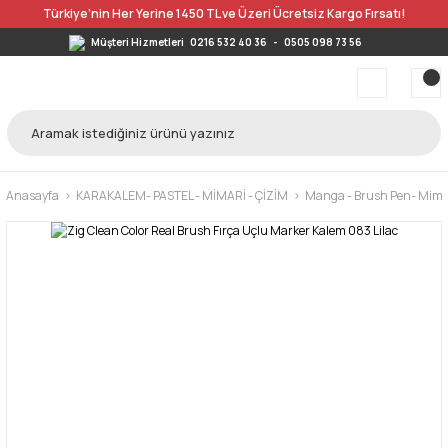
Türkiye’nin Her Yerine 1450 TL ve Üzeri Ücretsiz Kargo Fırsatı!
Müşteri Hizmetleri
0216 532 40 36
-
0505 098 73 56
Anasayfa
KARAKALEM- PASTEL - MİMARİ - ÇİZİM
Manga - Brush Pen- Mimar