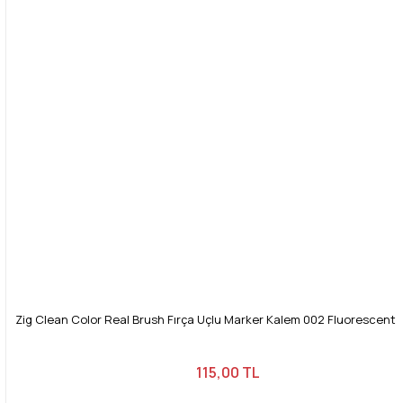
Bu ürüne benzer farklı alternatifler olmalı.
Gönder
Zig Clean Color Real Brush Fırça Uçlu Marker Kalem 002 Fluorescent
115,00 TL