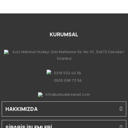
KURUMSAL
Aziz Mahmut Hüdayi, Eski Mahkeme Sk. No:10, 34672 Üsküdar/
İstanbul
0216 532 40 36
0505 098 73 56
info@uskudarsanat.com
HAKKIMIZDA
SİPARİŞ İŞLEMLERİ