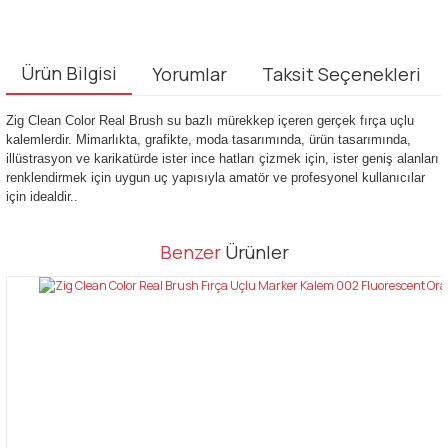
Ürün Bilgisi
Yorumlar
Taksit Seçenekleri
Zig Clean Color Real Brush su bazlı mürekkep içeren gerçek fırça uçlu
kalemlerdir. Mimarlıkta, grafikte, moda tasarımında, ürün tasarımında,
illüstrasyon ve karikatürde ister ince hatları çizmek için, ister geniş alanları
renklendirmek için uygun uç yapısıyla amatör ve profesyonel kullanıcılar
için idealdir..
Bu ürünün fiyat bilgisi, resim, ürün açıklamalarında ve diğer
Benzer
Ürünler
konularda yetersiz gördüğünüz noktaları öneri formunu kullanarak
Bu ürüne ilk yorumu siz yapın!
tarafımıza iletebilirsiniz.
Görüş ve önerileriniz için teşekkür ederiz.
Yorum Yaz
Ürün resmi kalitesiz, bozuk veya görüntülenemiyor.
Ürün açıklamasında eksik bilgiler bulunuyor.
Ürün bilgilerinde hatalar bulunuyor.
Ürün fiyatı diğer sitelerden daha pahalı.