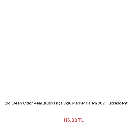
Bu ürüne benzer farklı alternatifler olmalı.
Gönder
Zig Clean Color Real Brush Fırça Uçlu Marker Kalem 002 Fluorescent
115,00 TL