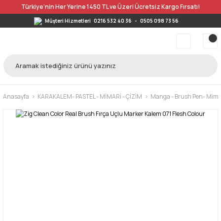
Türkiye’nin Her Yerine 1450 TL ve Üzeri Ücretsiz Kargo Fırsatı!
Müşteri Hizmetleri
0216 532 40 36
-
0505 098 73 56
Anasayfa
KARAKALEM- PASTEL - MİMARİ - ÇİZİM
Manga - Brush Pen- Mimar