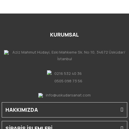
KURUMSAL
Aziz Mahmut Hüdayi, Eski Mahkeme Sk. No:10, 34672 Üsküdar/
İstanbul
0216 532 40 36
0505 098 73 56
info@uskudarsanat.com
HAKKIMIZDA
SİPARİŞ İŞLEMLERİ