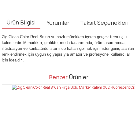
Ürün Bilgisi
Yorumlar
Taksit Seçenekleri
Zig Clean Color Real Brush su bazlı mürekkep içeren gerçek fırça uçlu
kalemlerdir. Mimarlıkta, grafikte, moda tasarımında, ürün tasarımında,
illüstrasyon ve karikatürde ister ince hatları çizmek için, ister geniş alanları
renklendirmek için uygun uç yapısıyla amatör ve profesyonel kullanıcılar
için idealdir..
Bu ürünün fiyat bilgisi, resim, ürün açıklamalarında ve diğer
Benzer
Ürünler
konularda yetersiz gördüğünüz noktaları öneri formunu kullanarak
Bu ürüne ilk yorumu siz yapın!
tarafımıza iletebilirsiniz.
Görüş ve önerileriniz için teşekkür ederiz.
Yorum Yaz
Ürün resmi kalitesiz, bozuk veya görüntülenemiyor.
Ürün açıklamasında eksik bilgiler bulunuyor.
Ürün bilgilerinde hatalar bulunuyor.
Ürün fiyatı diğer sitelerden daha pahalı.