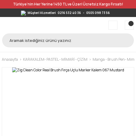
Türkiye’nin Her Yerine 1450 TL ve Üzeri Ücretsiz Kargo Fırsatı!
Müşteri Hizmetleri
0216 532 40 36
-
0505 098 73 56
Anasayfa
KARAKALEM- PASTEL - MİMARİ - ÇİZİM
Manga - Brush Pen- Mimar