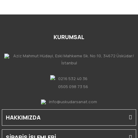
KURUMSAL
Aziz Mahmut Hüdayi, Eski Mahkeme Sk. No:10, 34672 Üsküdar/
İstanbul
0216 532 40 36
0505 098 73 56
info@uskudarsanat.com
HAKKIMIZDA
SİPARİŞ İŞLEMLERİ