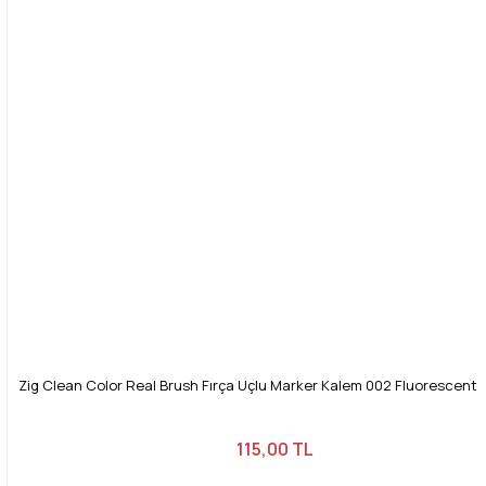
Bu ürüne benzer farklı alternatifler olmalı.
Gönder
Zig Clean Color Real Brush Fırça Uçlu Marker Kalem 002 Fluorescent
115,00 TL