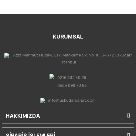
KURUMSAL
Aziz Mahmut Hüdayi, Eski Mahkeme Sk. No:10, 34672 Üsküdar/
İstanbul
0216 532 40 36
0505 098 73 56
info@uskudarsanat.com
HAKKIMIZDA
SİPARİŞ İŞLEMLERİ