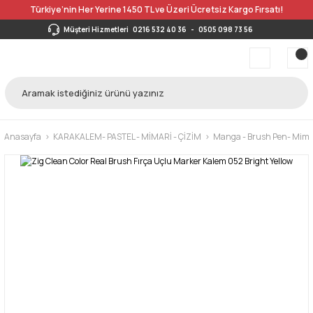
Türkiye’nin Her Yerine 1450 TL ve Üzeri Ücretsiz Kargo Fırsatı!
Müşteri Hizmetleri
0216 532 40 36
-
0505 098 73 56
Anasayfa
KARAKALEM- PASTEL - MİMARİ - ÇİZİM
Manga - Brush Pen- Mimar