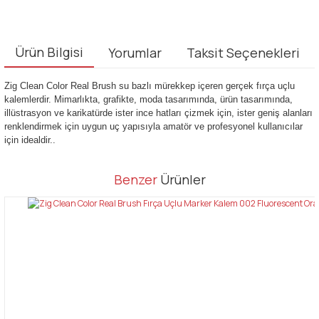
Ürün Bilgisi
Yorumlar
Taksit Seçenekleri
Zig Clean Color Real Brush su bazlı mürekkep içeren gerçek fırça uçlu
kalemlerdir. Mimarlıkta, grafikte, moda tasarımında, ürün tasarımında,
illüstrasyon ve karikatürde ister ince hatları çizmek için, ister geniş alanları
renklendirmek için uygun uç yapısıyla amatör ve profesyonel kullanıcılar
için idealdir..
Bu ürünün fiyat bilgisi, resim, ürün açıklamalarında ve diğer
Benzer
Ürünler
konularda yetersiz gördüğünüz noktaları öneri formunu kullanarak
Bu ürüne ilk yorumu siz yapın!
tarafımıza iletebilirsiniz.
Görüş ve önerileriniz için teşekkür ederiz.
Yorum Yaz
Ürün resmi kalitesiz, bozuk veya görüntülenemiyor.
Ürün açıklamasında eksik bilgiler bulunuyor.
Ürün bilgilerinde hatalar bulunuyor.
Ürün fiyatı diğer sitelerden daha pahalı.