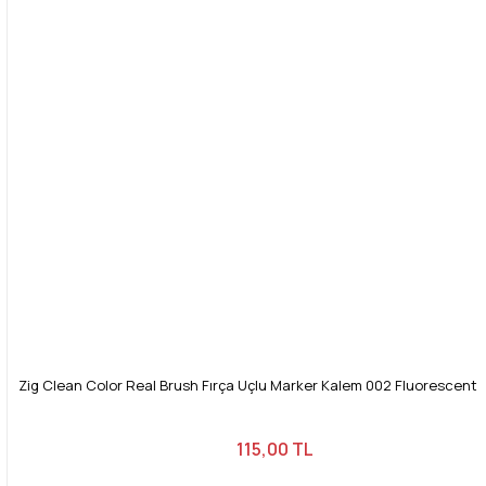
Bu ürüne benzer farklı alternatifler olmalı.
Gönder
Zig Clean Color Real Brush Fırça Uçlu Marker Kalem 002 Fluorescent
115,00 TL