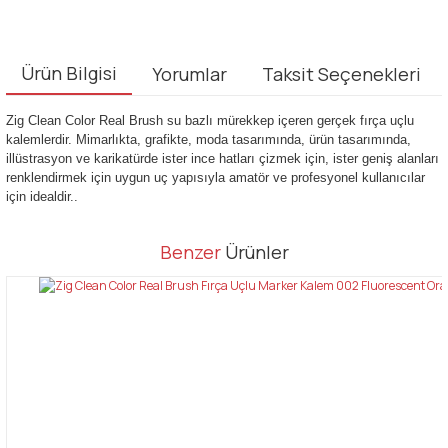
Ürün Bilgisi
Yorumlar
Taksit Seçenekleri
Zig Clean Color Real Brush su bazlı mürekkep içeren gerçek fırça uçlu
kalemlerdir. Mimarlıkta, grafikte, moda tasarımında, ürün tasarımında,
illüstrasyon ve karikatürde ister ince hatları çizmek için, ister geniş alanları
renklendirmek için uygun uç yapısıyla amatör ve profesyonel kullanıcılar
için idealdir..
Bu ürünün fiyat bilgisi, resim, ürün açıklamalarında ve diğer
Benzer
Ürünler
konularda yetersiz gördüğünüz noktaları öneri formunu kullanarak
Bu ürüne ilk yorumu siz yapın!
tarafımıza iletebilirsiniz.
Görüş ve önerileriniz için teşekkür ederiz.
Yorum Yaz
Ürün resmi kalitesiz, bozuk veya görüntülenemiyor.
Ürün açıklamasında eksik bilgiler bulunuyor.
Ürün bilgilerinde hatalar bulunuyor.
Ürün fiyatı diğer sitelerden daha pahalı.