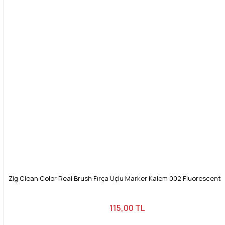
Bu ürüne benzer farklı alternatifler olmalı.
Gönder
Zig Clean Color Real Brush Fırça Uçlu Marker Kalem 002 Fluorescent
115,00 TL