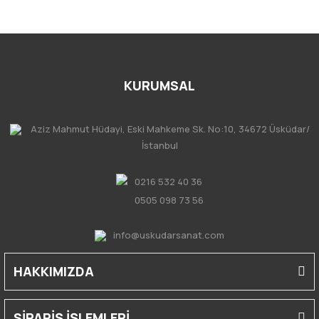
KURUMSAL
Aziz Mahmut Hüdayi, Eski Mahkeme Sk. No:10, 34672 Üsküdar/
İstanbul
0216 532 40 36
0505 098 73 56
info@uskudarsanat.com
HAKKIMIZDA
SİPARİŞ İŞLEMLERİ