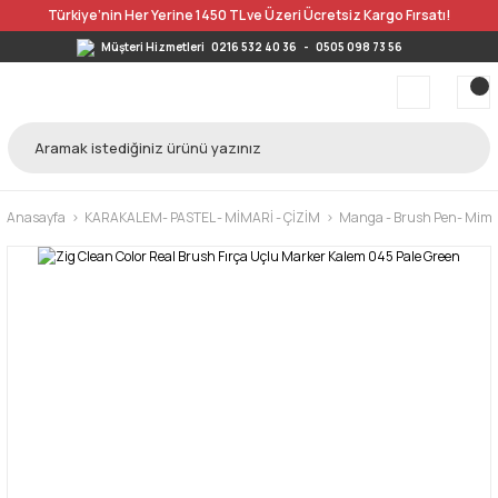
Türkiye’nin Her Yerine 1450 TL ve Üzeri Ücretsiz Kargo Fırsatı!
Müşteri Hizmetleri
0216 532 40 36
-
0505 098 73 56
Anasayfa
KARAKALEM- PASTEL - MİMARİ - ÇİZİM
Manga - Brush Pen- Mimar