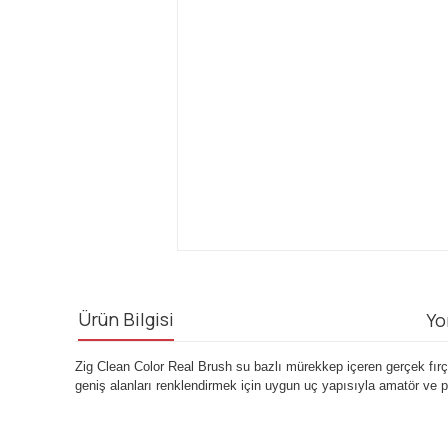
Ürün Bilgisi
Yo
Zig Clean Color Real Brush su bazlı mürekkep içeren gerçek fırça 
geniş alanları renklendirmek için uygun uç yapısıyla amatör ve pro
Bu ürünün fiyat bilgisi, resim, ürün açıklamalarında ve diğ