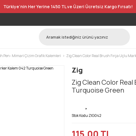
Türkiye’nin Her Yerine 1450 TL ve Üzeri Ücretsiz Kargo Fırsatı!
h Pen- Mimari Çizim Grafik Kalemleri
Zig Clean Color Real Brush Fırça Uçlu Mar
Zig
Zig Clean Color Real
Turquoise Green
Stok Kodu:
ZIG042
115,00 TL