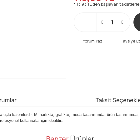
* 13,93 TL den başlayan taksitlerle
Yorum Yaz
Tavsiye E
rumlar
Taksit Seçenekle
uçlu kalemlerdir. Mimarlıkta, grafikte, moda tasarımında, ürün tasarımında, ill
fesyonel kullanıcılar için idealdir..
er konularda yetersiz gördüğünüz noktaları öneri formunu kullanarak tarafı
Benzer
Ürünler