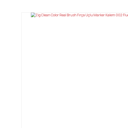
Görüş ve önerileriniz için teşekkür ederiz.
Ürün resmi kalitesiz, bozuk veya görüntülenemiyor.
Ürün açıklamasında eksik bilgiler bulunuyor.
Ürün bilgilerinde hatalar bulunuyor.
Ürün fiyatı diğer sitelerden daha pahalı.
Bu ürüne benzer farklı alternatifler olmalı.