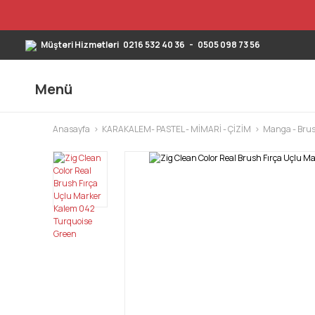
Müşteri Hizmetleri
0216 532 40 36
-
0505 098 73 56
Menü
Anasayfa
KARAKALEM- PASTEL - MİMARİ - ÇİZİM
Manga - Brus