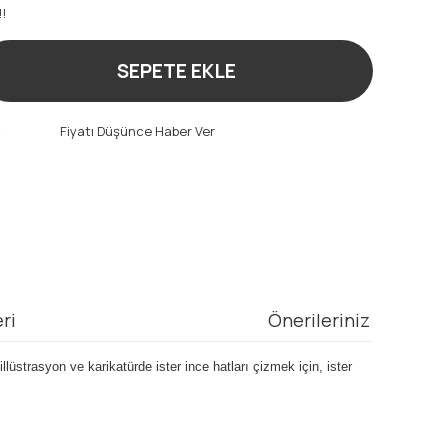
!!
SEPETE EKLE
t
Fiyatı Düşünce Haber Ver
ri
Önerileriniz
üstrasyon ve karikatürde ister ince hatları çizmek için, ister
mıza iletebilirsiniz.