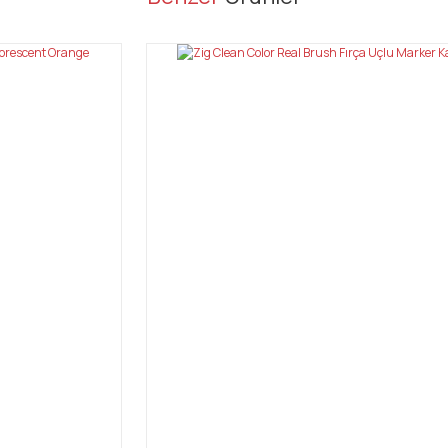
Bu ürüne ilk yorumu siz yapın!
Yorum Yaz
Gönder