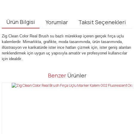
Ürün Bilgisi
Yorumlar
Taksit Seçenekleri
Zig Clean Color Real Brush su bazlı mürekkep içeren gerçek fırça uçlu
kalemlerdir. Mimarlıkta, grafikte, moda tasarımında, ürün tasarımında,
illüstrasyon ve karikatürde ister ince hatları çizmek için, ister geniş alanları
renklendirmek için uygun uç yapısıyla amatör ve profesyonel kullanıcılar
için idealdir..
Bu ürünün fiyat bilgisi, resim, ürün açıklamalarında ve diğer
Benzer
Ürünler
konularda yetersiz gördüğünüz noktaları öneri formunu kullanarak
Bu ürüne ilk yorumu siz yapın!
tarafımıza iletebilirsiniz.
Görüş ve önerileriniz için teşekkür ederiz.
Yorum Yaz
Ürün resmi kalitesiz, bozuk veya görüntülenemiyor.
Ürün açıklamasında eksik bilgiler bulunuyor.
Ürün bilgilerinde hatalar bulunuyor.
Ürün fiyatı diğer sitelerden daha pahalı.