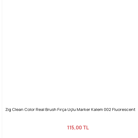
Bu ürüne benzer farklı alternatifler olmalı.
Gönder
Zig Clean Color Real Brush Fırça Uçlu Marker Kalem 002 Fluorescent
115,00 TL