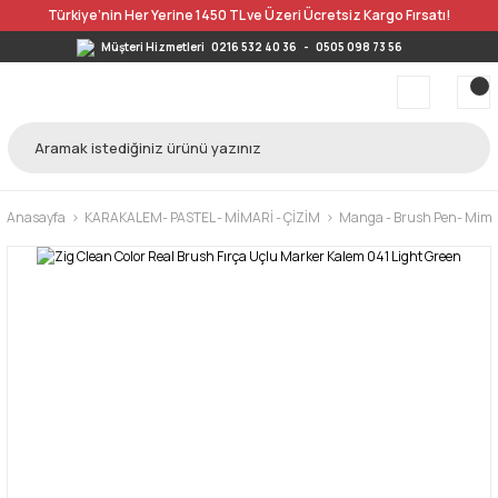
Türkiye’nin Her Yerine 1450 TL ve Üzeri Ücretsiz Kargo Fırsatı!
Müşteri Hizmetleri
0216 532 40 36
-
0505 098 73 56
Anasayfa
KARAKALEM- PASTEL - MİMARİ - ÇİZİM
Manga - Brush Pen- Mimar