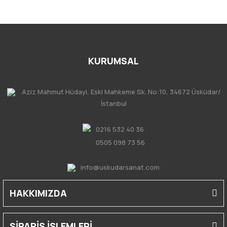
KURUMSAL
Aziz Mahmut Hüdayi, Eski Mahkeme Sk. No:10, 34672 Üsküdar/
İstanbul
0216 532 40 36
0505 098 73 56
info@uskudarsanat.com
HAKKIMIZDA
SİPARİŞ İŞLEMLERİ