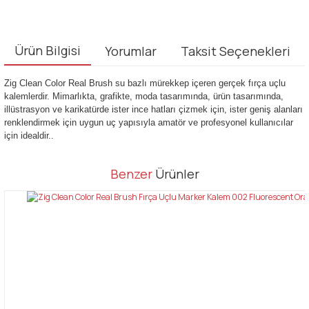
Ürün Bilgisi
Yorumlar
Taksit Seçenekleri
Zig Clean Color Real Brush su bazlı mürekkep içeren gerçek fırça uçlu
kalemlerdir. Mimarlıkta, grafikte, moda tasarımında, ürün tasarımında,
illüstrasyon ve karikatürde ister ince hatları çizmek için, ister geniş alanları
renklendirmek için uygun uç yapısıyla amatör ve profesyonel kullanıcılar
için idealdir..
Bu ürünün fiyat bilgisi, resim, ürün açıklamalarında ve diğer
Benzer
Ürünler
konularda yetersiz gördüğünüz noktaları öneri formunu kullanarak
Bu ürüne ilk yorumu siz yapın!
tarafımıza iletebilirsiniz.
Görüş ve önerileriniz için teşekkür ederiz.
Yorum Yaz
Ürün resmi kalitesiz, bozuk veya görüntülenemiyor.
Ürün açıklamasında eksik bilgiler bulunuyor.
Ürün bilgilerinde hatalar bulunuyor.
Ürün fiyatı diğer sitelerden daha pahalı.