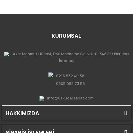
KURUMSAL
Aziz Mahmut Hüdayi, Eski Mahkeme Sk. No:10, 34672 Üsküdar/
İstanbul
0216 532 40 36
0505 098 73 56
info@uskudarsanat.com
HAKKIMIZDA
SİPARİŞ İŞLEMLERİ