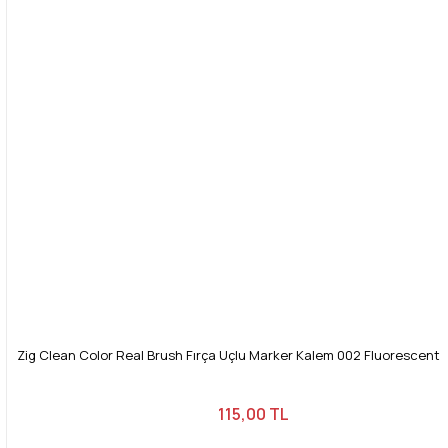
Bu ürüne benzer farklı alternatifler olmalı.
Gönder
Zig Clean Color Real Brush Fırça Uçlu Marker Kalem 002 Fluorescent
115,00 TL