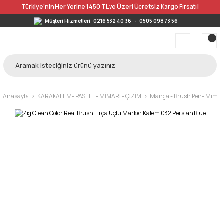
Türkiye’nin Her Yerine 1450 TL ve Üzeri Ücretsiz Kargo Fırsatı!
Müşteri Hizmetleri
0216 532 40 36
-
0505 098 73 56
Anasayfa
KARAKALEM- PASTEL - MİMARİ - ÇİZİM
Manga - Brush Pen- Mimar