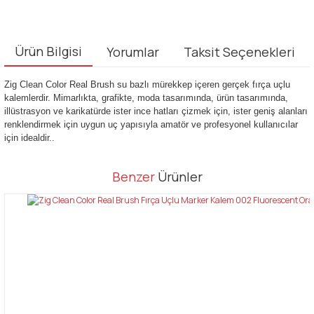
Ürün Bilgisi
Yorumlar
Taksit Seçenekleri
Zig Clean Color Real Brush su bazlı mürekkep içeren gerçek fırça uçlu
kalemlerdir. Mimarlıkta, grafikte, moda tasarımında, ürün tasarımında,
illüstrasyon ve karikatürde ister ince hatları çizmek için, ister geniş alanları
renklendirmek için uygun uç yapısıyla amatör ve profesyonel kullanıcılar
için idealdir..
Bu ürünün fiyat bilgisi, resim, ürün açıklamalarında ve diğer
Benzer
Ürünler
konularda yetersiz gördüğünüz noktaları öneri formunu kullanarak
Bu ürüne ilk yorumu siz yapın!
tarafımıza iletebilirsiniz.
Görüş ve önerileriniz için teşekkür ederiz.
Yorum Yaz
Ürün resmi kalitesiz, bozuk veya görüntülenemiyor.
Ürün açıklamasında eksik bilgiler bulunuyor.
Ürün bilgilerinde hatalar bulunuyor.
Ürün fiyatı diğer sitelerden daha pahalı.