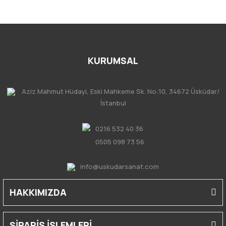
KURUMSAL
Aziz Mahmut Hüdayi, Eski Mahkeme Sk. No:10, 34672 Üsküdar/
İstanbul
0216 532 40 36
0505 098 73 56
info@uskudarsanat.com
HAKKIMIZDA
SİPARİŞ İŞLEMLERİ