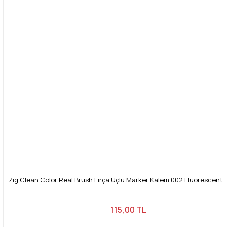
Bu ürüne benzer farklı alternatifler olmalı.
Gönder
Zig Clean Color Real Brush Fırça Uçlu Marker Kalem 002 Fluorescent
115,00 TL