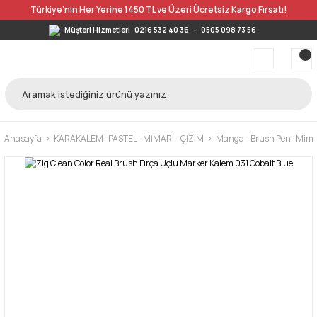
Türkiye’nin Her Yerine 1450 TL ve Üzeri Ücretsiz Kargo Fırsatı!
Müşteri Hizmetleri
0216 532 40 36
-
0505 098 73 56
Anasayfa
KARAKALEM- PASTEL - MİMARİ - ÇİZİM
Manga - Brush Pen- Mimar