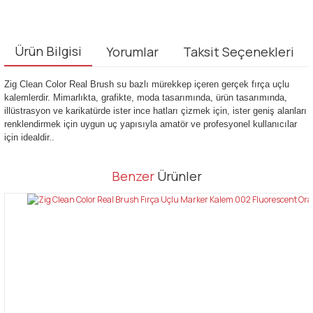
Ürün Bilgisi
Yorumlar
Taksit Seçenekleri
Zig Clean Color Real Brush su bazlı mürekkep içeren gerçek fırça uçlu
kalemlerdir. Mimarlıkta, grafikte, moda tasarımında, ürün tasarımında,
illüstrasyon ve karikatürde ister ince hatları çizmek için, ister geniş alanları
renklendirmek için uygun uç yapısıyla amatör ve profesyonel kullanıcılar
için idealdir..
Bu ürünün fiyat bilgisi, resim, ürün açıklamalarında ve diğer
Benzer
Ürünler
konularda yetersiz gördüğünüz noktaları öneri formunu kullanarak
Bu ürüne ilk yorumu siz yapın!
tarafımıza iletebilirsiniz.
Görüş ve önerileriniz için teşekkür ederiz.
Yorum Yaz
Ürün resmi kalitesiz, bozuk veya görüntülenemiyor.
Ürün açıklamasında eksik bilgiler bulunuyor.
Ürün bilgilerinde hatalar bulunuyor.
Ürün fiyatı diğer sitelerden daha pahalı.