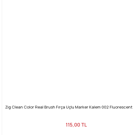
Bu ürüne benzer farklı alternatifler olmalı.
Gönder
Zig Clean Color Real Brush Fırça Uçlu Marker Kalem 002 Fluorescent
115,00 TL