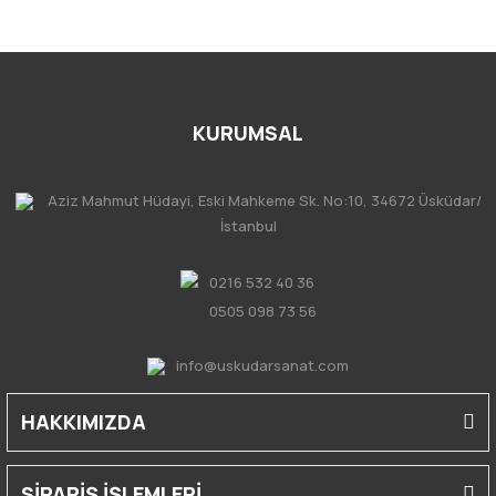
KURUMSAL
Aziz Mahmut Hüdayi, Eski Mahkeme Sk. No:10, 34672 Üsküdar/
İstanbul
0216 532 40 36
0505 098 73 56
info@uskudarsanat.com
HAKKIMIZDA
SİPARİŞ İŞLEMLERİ