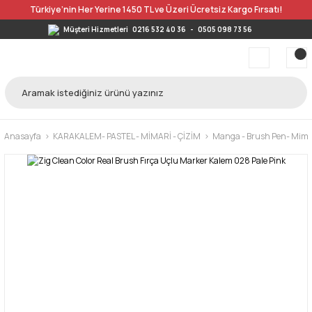
Türkiye’nin Her Yerine 1450 TL ve Üzeri Ücretsiz Kargo Fırsatı!
Müşteri Hizmetleri
0216 532 40 36
-
0505 098 73 56
Anasayfa
KARAKALEM- PASTEL - MİMARİ - ÇİZİM
Manga - Brush Pen- Mimar