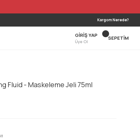
Kargom Nerede?
GİRİŞ YAP
SEPETİM
Üye Ol
 Fluid - Maskeleme Jeli 75ml
!!