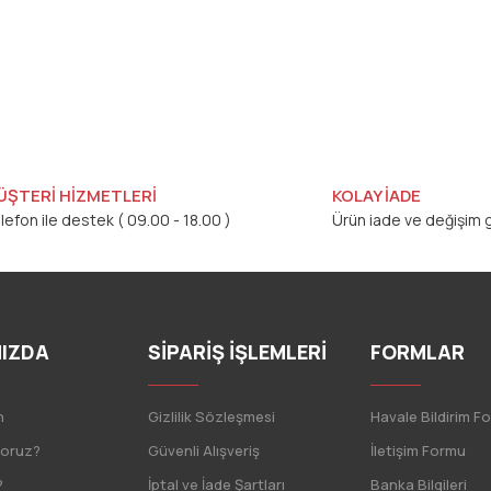
ÜŞTERİ HİZMETLERİ
KOLAY İADE
lefon ile destek ( 09.00 - 18.00 )
Ürün iade ve değişim g
IZDA
SİPARİŞ İŞLEMLERİ
FORMLAR
n
Gizlilik Sözleşmesi
Havale Bildirim F
yoruz?
Güvenli Alışveriş
İletişim Formu
?
İptal ve İade Şartları
Banka Bilgileri