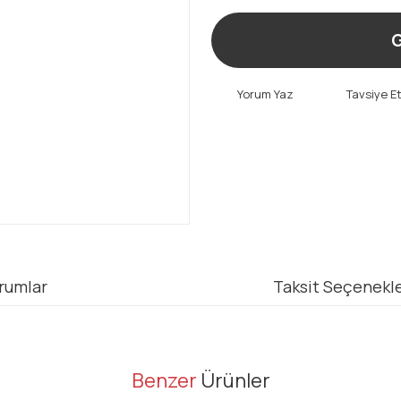
G
Yorum Yaz
Tavsiye E
rumlar
Taksit Seçenekle
er konularda yetersiz gördüğünüz noktaları öneri formunu kullanarak tarafı
Benzer
Ürünler
Bu ürüne ilk yorumu siz yapın!