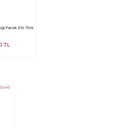
iği Parlak 074 75ml
0 TL