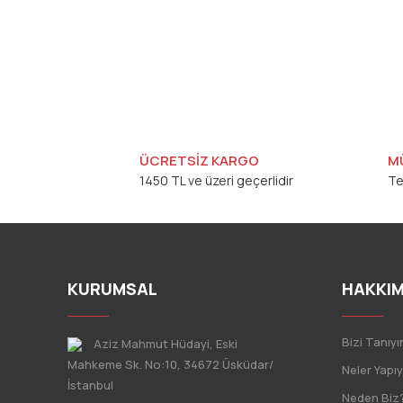
ÜCRETSİZ KARGO
M
1450 TL ve üzeri geçerlidir
Te
KURUMSAL
HAKKIM
Bizi Tanıyı
Aziz Mahmut Hüdayi, Eski
Mahkeme Sk. No:10, 34672 Üsküdar/
Neler Yapı
İstanbul
Neden Biz