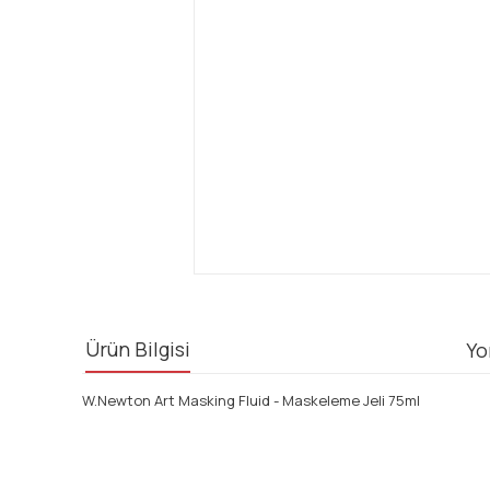
Ürün Bilgisi
Yo
W.Newton Art Masking Fluid - Maskeleme Jeli 75ml
Bu ürünün fiyat bilgisi, resim, ürün açıklamalarında ve diğ
Görüş ve önerileriniz için teşekkür ederiz.