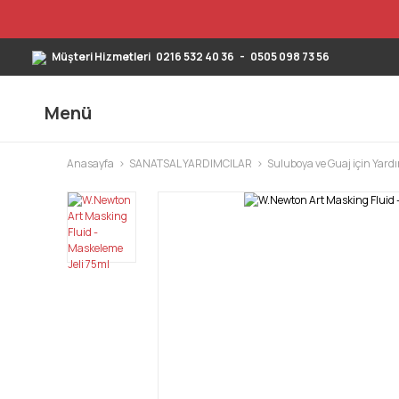
Müşteri Hizmetleri
0216 532 40 36
-
0505 098 73 56
Menü
Anasayfa
SANATSAL YARDIMCILAR
Suluboya ve Guaj için Yard