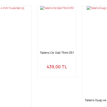
Yorum Yaz
Talens Ox Gall 75ml 051
439,00 TL
Gönder
Talens Guaj ve