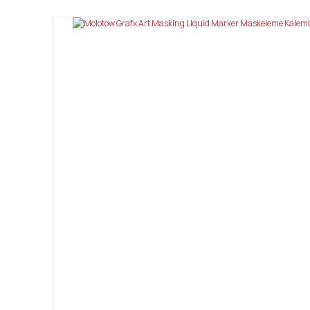
Ürün resmi kalitesiz, bozuk veya görüntülenemiyor.
Ürün açıklamasında eksik bilgiler bulunuyor.
Ürün bilgilerinde hatalar bulunuyor.
Ürün fiyatı diğer sitelerden daha pahalı.
Bu ürüne benzer farklı alternatifler olmalı.