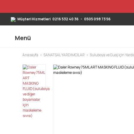
Müşteri Hizmetleri
0216 532 40 36
-
0505 098 73 56
Menü
Anasayfa
SANATSAL YARDIMCILAR
Suluboya ve Guaj için Yard