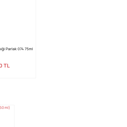
iği Parlak 074 75ml
0 TL