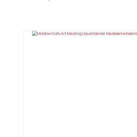
Bu ürünün fiyat bilgisi, resim, ürün açıklamalarında ve diğ
Görüş ve önerileriniz için teşekkür ederiz.
Ürün resmi kalitesiz, bozuk veya görüntülenemiyor.
Ürün açıklamasında eksik bilgiler bulunuyor.
Ürün bilgilerinde hatalar bulunuyor.
Ürün fiyatı diğer sitelerden daha pahalı.
Bu ürüne benzer farklı alternatifler olmalı.