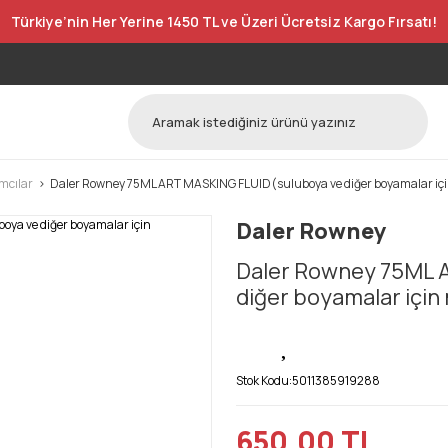
Türkiye’nin Her Yerine 1450 TL ve Üzeri Ücretsiz Kargo Fırsatı!
ımcılar
Daler Rowney 75ML ART MASKING FLUID(suluboya ve diğer boyamalar içi
Daler Rowney
Daler Rowney 75ML 
diğer boyamalar için
Stok Kodu:
5011385919288
650,00 TL