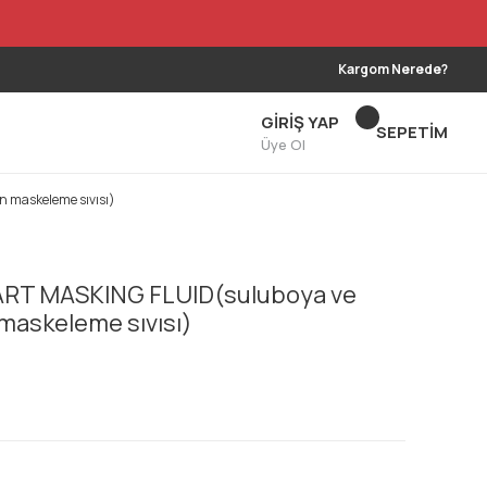
Kargom Nerede?
GİRİŞ YAP
SEPETİM
Üye Ol
n maskeleme sıvısı)
ART MASKING FLUID(suluboya ve
 maskeleme sıvısı)