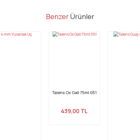
er konularda yetersiz gördüğünüz noktaları öneri formunu kullanarak tarafı
Benzer
Ürünler
Bu ürüne ilk yorumu siz yapın!
Yorum Yaz
Talens Ox Gall 75ml 051
439,00 TL
Gönder