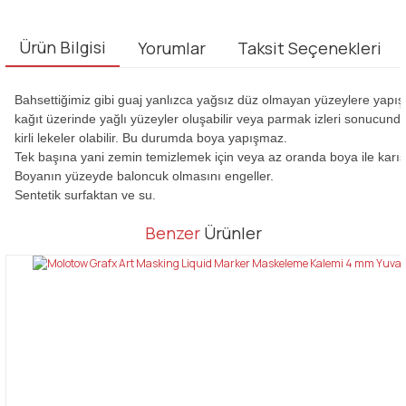
Ürün Bilgisi
Yorumlar
Taksit Seçenekleri
Bahsettiğimiz gibi guaj yanlızca yağsız düz olmayan yüzeylere yapışı
kağıt üzerinde yağlı yüzeyler oluşabilir veya parmak izleri sonucund
kirli lekeler olabilir. Bu durumda boya yapışmaz.
Tek başına yani zemin temizlemek için veya az oranda boya ile karıştır
Boyanın yüzeyde baloncuk olmasını engeller.
Sentetik surfaktan ve su.
Bu ürünün fiyat bilgisi, resim, ürün açıklamalarında ve diğer
Benzer
Ürünler
konularda yetersiz gördüğünüz noktaları öneri formunu kullanarak
Bu ürüne ilk yorumu siz yapın!
tarafımıza iletebilirsiniz.
Görüş ve önerileriniz için teşekkür ederiz.
Yorum Yaz
Ürün resmi kalitesiz, bozuk veya görüntülenemiyor.
Ürün açıklamasında eksik bilgiler bulunuyor.
Ürün bilgilerinde hatalar bulunuyor.
Ürün fiyatı diğer sitelerden daha pahalı.