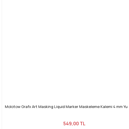
Bu ürüne benzer farklı alternatifler olmalı.
Gönder
Molotow Grafx Art Masking Liquid Marker Maskeleme Kalemi 4 mm Yuv
549,00 TL