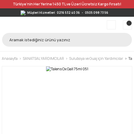
Türkiye’nin Her Yerine 1450 TL ve Üzeri Ücretsiz Kargo Fırsatı!
Müşteri Hizmetleri
0216 532 40 36
-
0505 098 73 56
Anasayfa
SANATSAL YARDIMCILAR
Suluboya ve Guaj için Yardımcılar
Tal