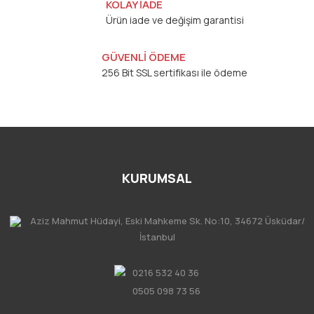
KOLAY İADE
Ürün iade ve değişim garantisi
GÜVENLİ ÖDEME
256 Bit SSL sertifikası ile ödeme
KURUMSAL
Aziz Mahmut Hüdayi, Eski Mahkeme Sk. No:10, 34672 Üsküdar/
İstanbul
0216 532 40 36
0505 098 73 56