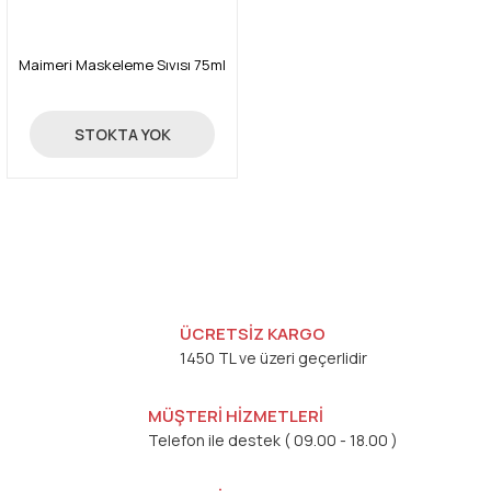
Maimeri Maskeleme Sıvısı 75ml
157,63 TL
STOKTA YOK
ÜCRETSİZ KARGO
1450 TL ve üzeri geçerlidir
MÜŞTERİ HİZMETLERİ
Telefon ile destek ( 09.00 - 18.00 )