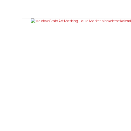
Bu ürünün fiyat bilgisi, resim, ürün açıklamalarında ve diğ
Görüş ve önerileriniz için teşekkür ederiz.
Ürün resmi kalitesiz, bozuk veya görüntülenemiyor.
Ürün açıklamasında eksik bilgiler bulunuyor.
Ürün bilgilerinde hatalar bulunuyor.
Ürün fiyatı diğer sitelerden daha pahalı.
Bu ürüne benzer farklı alternatifler olmalı.