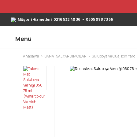
Müşteri Hizmetleri
0216 532 40 36
-
0505 098 73 56
Menü
Anasayfa
SANATSAL YARDIMCILAR
Suluboya ve Guaj için Yard