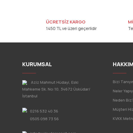
ÜCRETSİZ KARGO
M
1450 TL ve üzeri geçerlidir
Te
KURUMSAL
HAKKIM
Bizi Tanıyı
Aziz Mahmut Hüdayi, Eski
Mahkeme Sk. No:10, 34672 Üsküdar/
Neler Yapı
İstanbul
Neden Biz
Müşteri Hi
0216 532 40 36
KVKK Metn
0505 098 73 56