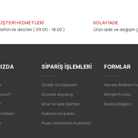
ÜŞTERİ HİZMETLERİ
KOLAY İADE
lefon ile destek ( 09.00 - 18.00 )
Ürün iade ve değişim g
IZDA
SİPARİŞ İŞLEMLERİ
FORMLAR
n
Gizlilik Sözleşmesi
Havale Bildirim F
yoruz?
Güvenli Alışveriş
İletişim Formu
?
İptal ve İade Şartları
Banka Bilgileri
zmetleri
Kullanım Koşulları
i
Puan Sisteminin Kullanımı