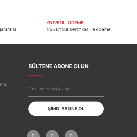
GÜVENLİ ÖDEME
arantisi
256 Bit SSL sertifikası ile ödeme
BÜLTENE ABONE OLUN
ormu
ŞİMDİ ABONE OL