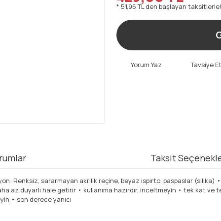
* 51,96 TL den başlayan taksitlerle!
G
Yorum Yaz
Tavsiye E
rumlar
Taksit Seçenekle
 Renksiz, sararmayan akrilik reçine, beyaz ispirto, paspaslar (silika) • 
ha az duyarlı hale getirir • kullanıma hazırdır, inceltmeyin • tek kat ve 
eyin • son derece yanıcı