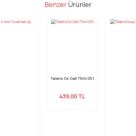
er konularda yetersiz gördüğünüz noktaları öneri formunu kullanarak tarafı
Benzer
Ürünler
Bu ürüne ilk yorumu siz yapın!
Yorum Yaz
Talens Ox Gall 75ml 051
439,00 TL
Gönder