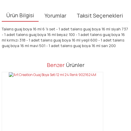
Ürün Bilgisi
Yorumlar
Taksit Seçenekleri
Talens guaj boya 16 ml 6 'lı set - 1 adet talens guaj boya 16 ml siyah 737
- 1 adet talens guaj boya 16 ml beyaz 100 - 1 adet talens guaj boya 16
ml kırmızı 318 - 1 adet talens guaj boya 16 ml yeşil 600 - 1 adet talens
guaj boya 16 ml mavi 501 - 1 adet talens guaj boya 16 ml sarı 200
Bu ürünün fiyat bilgisi, resim, ürün açıklamalarında ve diğer
Benzer
Ürünler
konularda yetersiz gördüğünüz noktaları öneri formunu kullanarak
Bu ürüne ilk yorumu siz yapın!
tarafımıza iletebilirsiniz.
Görüş ve önerileriniz için teşekkür ederiz.
Yorum Yaz
Ürün resmi kalitesiz, bozuk veya görüntülenemiyor.
Ürün açıklamasında eksik bilgiler bulunuyor.
Ürün bilgilerinde hatalar bulunuyor.
Ürün fiyatı diğer sitelerden daha pahalı.
Bu ürüne benzer farklı alternatifler olmalı.