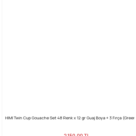
HIMI Twin Cup Gouache Set 48 Renk x 12 gr Guaj Boya + 3 Fırça (Gree
2.150,00 TL