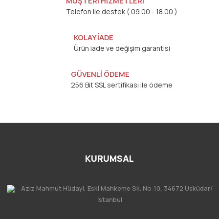
MÜŞTERİ HİZMETLERİ
Telefon ile destek ( 09.00 - 18.00 )
KOLAY İADE
Ürün iade ve değişim garantisi
GÜVENLİ ÖDEME
256 Bit SSL sertifikası ile ödeme
KURUMSAL
Aziz Mahmut Hüdayi, Eski Mahkeme Sk. No:10, 34672 Üsküdar/
İstanbul