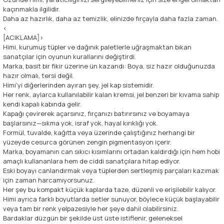
kaçınmakla ilgilidir.
Daha az hazırlık, daha az temizlik, elinizde fırçayla daha fazla zaman.
<
[ACIKLAMA]>
Himi, kurumuş tüpler ve dağınık paletlerle uğraşmaktan bıkan
sanatçılar için oyunun kurallarını değiştirdi.
Marka, basit bir fikir üzerine ün kazandı: Boya, siz hazır olduğunuzda
hazır olmalı, tersi değil.
Himi'yi diğerlerinden ayıran şey, jel kap sistemidir.
Her renk, aylarca kullanılabilir kalan kremsi, jel benzeri bir kıvama sahip
kendi kapalı kabında gelir.
Kapağı çevirerek açarsınız, fırçanızı batırırsınız ve boyamaya
başlarsınız—sıkma yok, israf yok, hayal kırıklığı yok.
Formül, tuvalde, kağıtta veya üzerinde çalıştığınız herhangi bir
yüzeyde cesurca görünen zengin pigmentasyon içerir.
Marka, boyamanın can sıkıcı kısımlarını ortadan kaldırdığı için hem hobi
amaçlı kullananlara hem de ciddi sanatçılara hitap ediyor.
Eski boyayı canlandırmak veya tüplerden sertleşmiş parçaları kazımak
için zaman harcamıyorsunuz.
Her şey bu kompakt küçük kaplarda taze, düzenli ve erişilebilir kalıyor.
Himi ayrıca farklı boyutlarda setler sunuyor, böylece küçük başlayabilir
veya tam bir renk yelpazesiyle her şeye dahil olabilirsiniz.
Bardaklar düzgün bir şekilde üst üste istiflenir, geleneksel