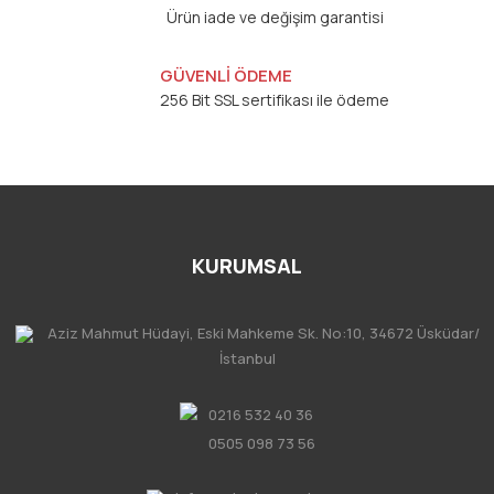
Ürün iade ve değişim garantisi
GÜVENLİ ÖDEME
256 Bit SSL sertifikası ile ödeme
KURUMSAL
Aziz Mahmut Hüdayi, Eski Mahkeme Sk. No:10, 34672 Üsküdar/
İstanbul
0216 532 40 36
0505 098 73 56