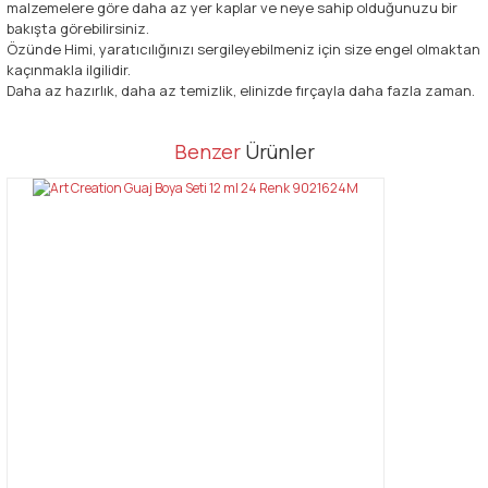
malzemelere göre daha az yer kaplar ve neye sahip olduğunuzu bir
bakışta görebilirsiniz.
Özünde Himi, yaratıcılığınızı sergileyebilmeniz için size engel olmaktan
kaçınmakla ilgilidir.
Daha az hazırlık, daha az temizlik, elinizde fırçayla daha fazla zaman.
Bu ürünün fiyat bilgisi, resim, ürün açıklamalarında ve diğer
Benzer
Ürünler
konularda yetersiz gördüğünüz noktaları öneri formunu kullanarak
Bu ürüne ilk yorumu siz yapın!
tarafımıza iletebilirsiniz.
Görüş ve önerileriniz için teşekkür ederiz.
Yorum Yaz
Ürün resmi kalitesiz, bozuk veya görüntülenemiyor.
Ürün açıklamasında eksik bilgiler bulunuyor.
Ürün bilgilerinde hatalar bulunuyor.
Ürün fiyatı diğer sitelerden daha pahalı.
Bu ürüne benzer farklı alternatifler olmalı.