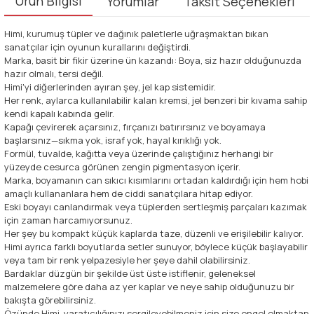
Ürün Bilgisi
Yorumlar
Taksit Seçenekleri
Himi, kurumuş tüpler ve dağınık paletlerle uğraşmaktan bıkan
sanatçılar için oyunun kurallarını değiştirdi.
Marka, basit bir fikir üzerine ün kazandı: Boya, siz hazır olduğunuzda
hazır olmalı, tersi değil.
Himi'yi diğerlerinden ayıran şey, jel kap sistemidir.
Her renk, aylarca kullanılabilir kalan kremsi, jel benzeri bir kıvama sahip
kendi kapalı kabında gelir.
Kapağı çevirerek açarsınız, fırçanızı batırırsınız ve boyamaya
başlarsınız—sıkma yok, israf yok, hayal kırıklığı yok.
Formül, tuvalde, kağıtta veya üzerinde çalıştığınız herhangi bir
yüzeyde cesurca görünen zengin pigmentasyon içerir.
Marka, boyamanın can sıkıcı kısımlarını ortadan kaldırdığı için hem hobi
amaçlı kullananlara hem de ciddi sanatçılara hitap ediyor.
Eski boyayı canlandırmak veya tüplerden sertleşmiş parçaları kazımak
için zaman harcamıyorsunuz.
Her şey bu kompakt küçük kaplarda taze, düzenli ve erişilebilir kalıyor.
Himi ayrıca farklı boyutlarda setler sunuyor, böylece küçük başlayabilir
veya tam bir renk yelpazesiyle her şeye dahil olabilirsiniz.
Bardaklar düzgün bir şekilde üst üste istiflenir, geleneksel
malzemelere göre daha az yer kaplar ve neye sahip olduğunuzu bir
bakışta görebilirsiniz.
Özünde Himi, yaratıcılığınızı sergileyebilmeniz için size engel olmaktan