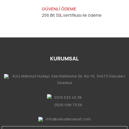
GÜVENLİ ÖDEME
256 Bit SSL sertifikası ile ödeme
KURUMSAL
Aziz Mahmut Hüdayi, Eski Mahkeme Sk. No:10, 34672 Üsküdar/
İstanbul
0216 532 40 36
0505 098 73 56
info@uskudarsanat.com