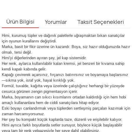
Ürün Bilgisi
Yorumlar
Taksit Seçenekleri
Himi, kurumuş tüpler ve dağınık paletlerle uğraşmaktan bıkan sanatçılar
için oyunun kurallarını değiştirdi.
Marka, basit bir fikir üzerine ün kazandı: Boya, siz hazır olduğunuzda hazır
olmalı, tersi değil.
Himi'yi diğerlerinden ayıran şey, jel kap sistemidir.
Her renk, aylarca kullanılabilir kalan kremsi, jel benzeri bir kıvama sahip
kendi kapalı kabında gelir.
Kapağı çevirerek açarsınız, fırçanızı batırırsınız ve boyamaya başlarsınız
—sıkma yok, israf yok, hayal kırıklığı yok.
Formül, tuvalde, kağıtta veya üzerinde çalıştığınız herhangi bir yüzeyde
cesurca görünen zengin pigmentasyon içerir.
Marka, boyamanın can sıkıcı kısımlarını ortadan kaldırdığı için hem hobi
amaçlı kullananlara hem de ciddi sanatçılara hitap ediyor.
Eski boyayı canlandırmak veya tüplerden sertleşmiş parçaları kazımak için
zaman harcamıyorsunuz.
Her şey bu kompakt küçük kaplarda taze, düzenli ve erişilebilir kalıyor.
Himi ayrıca farklı boyutlarda setler sunuyor, böylece küçük başlayabilir
veya tam bir renk yelpazesiyle her şeye dahil olabilirsiniz.