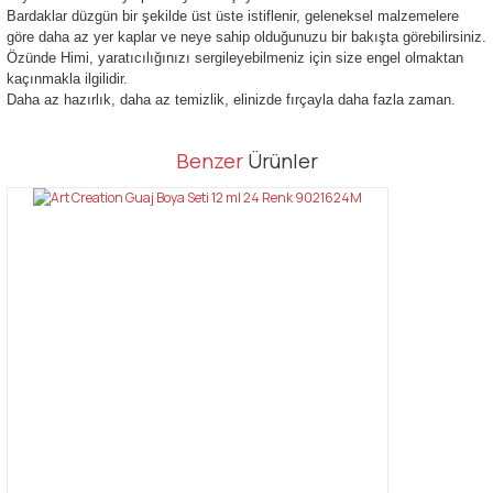
Bardaklar düzgün bir şekilde üst üste istiflenir, geleneksel malzemelere
göre daha az yer kaplar ve neye sahip olduğunuzu bir bakışta görebilirsiniz.
Özünde Himi, yaratıcılığınızı sergileyebilmeniz için size engel olmaktan
kaçınmakla ilgilidir.
Daha az hazırlık, daha az temizlik, elinizde fırçayla daha fazla zaman.
Bu ürünün fiyat bilgisi, resim, ürün açıklamalarında ve diğer
Benzer
Ürünler
konularda yetersiz gördüğünüz noktaları öneri formunu kullanarak
Bu ürüne ilk yorumu siz yapın!
tarafımıza iletebilirsiniz.
Görüş ve önerileriniz için teşekkür ederiz.
Yorum Yaz
Ürün resmi kalitesiz, bozuk veya görüntülenemiyor.
Ürün açıklamasında eksik bilgiler bulunuyor.
Ürün bilgilerinde hatalar bulunuyor.
Ürün fiyatı diğer sitelerden daha pahalı.
Bu ürüne benzer farklı alternatifler olmalı.