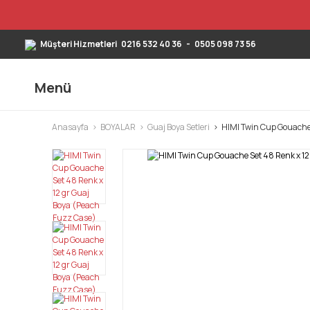
Müşteri Hizmetleri
0216 532 40 36
-
0505 098 73 56
Menü
Anasayfa
BOYALAR
Guaj Boya Setleri
HIMI Twin Cup Gouache 