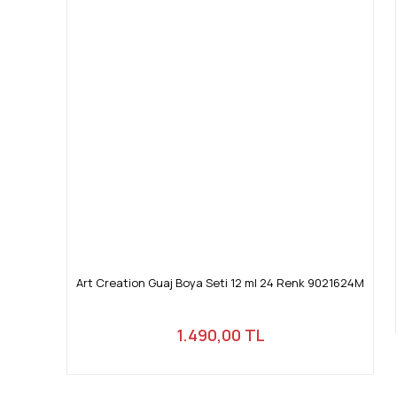
Ürün bilgilerinde hatalar bulunuyor.
Ürün fiyatı diğer sitelerden daha pahalı.
Bu ürüne benzer farklı alternatifler olmalı.
Art Creation Guaj Boya Seti 12 ml 24 Renk 9021624M
1.490,00 TL