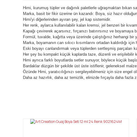
Himi, kurumuş tüpler ve dağınık paletlerle uğraşmaktan bıkan sana
Marka, basit bir fikir üzerine ün kazandı: Boya, siz hazır olduğun
Himi'yi diğerlerinden ayıran şey, jel kap sistemidir.
Her renk, aylarca kullanılabilir kalan kremsi, jel benzeri bir kıva
Kapağı çevirerek açarsınız, fırçanızı batırırsınız ve boyamaya b
Formül, tuvalde, kağıtta veya üzerinde çalıştığınız herhangi bi
Marka, boyamanın can sıkıcı kısımlarını ortadan kaldırdığı için 
Eski boyayı canlandırmak veya tüplerden sertleşmiş parçaları 
Her şey bu kompakt küçük kaplarda taze, düzenli ve erişilebilir k
Himi ayrıca farklı boyutlarda setler sunuyor, böylece küçük başlay
Bardaklar düzgün bir şekilde üst üste istiflenir, geleneksel malz
Özünde Himi, yaratıcılığınızı sergileyebilmeniz için size engel ol
Daha az hazırlık, daha az temizlik, elinizde fırçayla daha fazla
Bu ürünün fiyat bilgisi, resim, ürün açıklamalarında ve diğ
Görüş ve önerileriniz için teşekkür ederiz.
Ürün resmi kalitesiz, bozuk veya görüntülenemiyor.
Ürün açıklamasında eksik bilgiler bulunuyor.