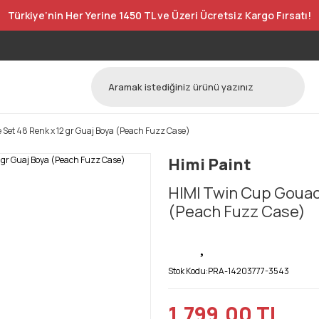
Türkiye’nin Her Yerine 1450 TL ve Üzeri Ücretsiz Kargo Fırsatı!
Set 48 Renk x 12 gr Guaj Boya (Peach Fuzz Case)
Himi Paint
HIMI Twin Cup Gouach
(Peach Fuzz Case)
Stok Kodu:
PRA-14203777-3543
1.799,00 TL