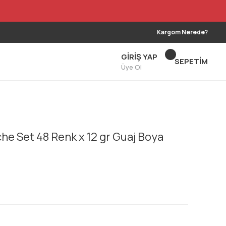
Kargom Nerede?
GİRİŞ YAP
SEPETİM
Üye Ol
e Set 48 Renk x 12 gr Guaj Boya