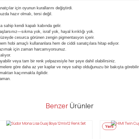
tçılar için oyunun kurallarını değiştirdi.
uzda hazır olmalı, tersi değil.
ma sahip kendi kapalı kabında gelir.
aşlarsınız—sıkma yok, israf yok, hayal kırıklığı yok.
r yüzeyde cesurca görünen zengin pigmentasyon içerir.
hem hobi amaçlı kullananlara hem de ciddi sanatçılara hitap ediyor.
kazımak için zaman harcamıyorsunuz.
alıyor.
abilir veya tam bir renk yelpazesiyle her şeye dahil olabilirsiniz.
emelere göre daha az yer kaplar ve neye sahip olduğunuzu bir bakışta görebilir
maktan kaçınmakla ilgilidir.
 zaman.
er konularda yetersiz gördüğünüz noktaları öneri formunu kullanarak tarafı
Benzer
Ürünler
Bu ürüne ilk yorumu siz yapın!
Yeni
Yorum Yaz