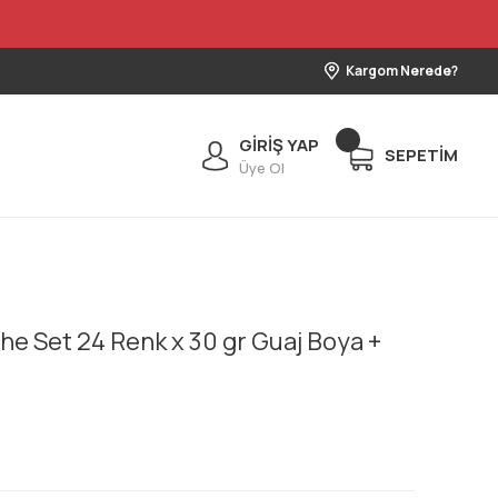
Kargom Nerede?
GİRİŞ YAP
SEPETİM
Üye Ol
he Set 24 Renk x 30 gr Guaj Boya +