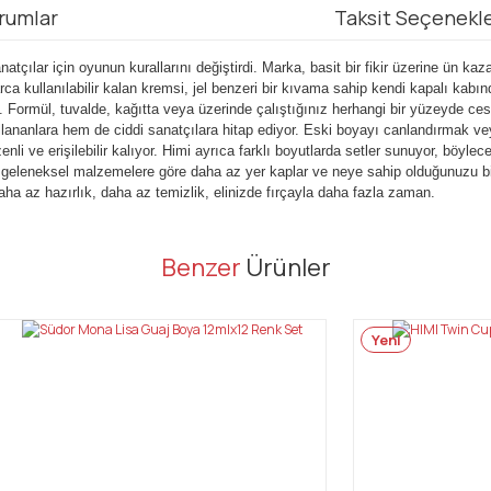
rumlar
Taksit Seçenekle
çılar için oyunun kurallarını değiştirdi. Marka, basit bir fikir üzerine ün kaz
arca kullanılabilir kalan kremsi, jel benzeri bir kıvama sahip kendi kapalı kabın
. Formül, tuvalde, kağıtta veya üzerinde çalıştığınız herhangi bir yüzeyde c
ullananlara hem de ciddi sanatçılara hitap ediyor. Eski boyayı canlandırmak v
 ve erişilebilir kalıyor. Himi ayrıca farklı boyutlarda setler sunuyor, böylec
nir, geleneksel malzemelere göre daha az yer kaplar ve neye sahip olduğunuzu bi
Daha az hazırlık, daha az temizlik, elinizde fırçayla daha fazla zaman.
er konularda yetersiz gördüğünüz noktaları öneri formunu kullanarak tarafı
Benzer
Ürünler
Bu ürüne ilk yorumu siz yapın!
Yeni
Yorum Yaz