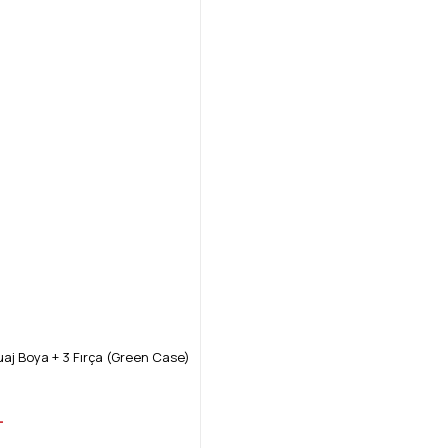
aj Boya + 3 Fırça (Green Case)
L