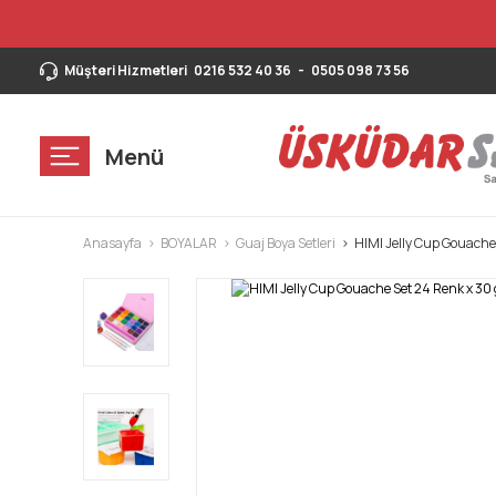
Müşteri Hizmetleri
0216 532 40 36
-
0505 098 73 56
Menü
Anasayfa
BOYALAR
Guaj Boya Setleri
HIMI Jelly Cup Gouache 