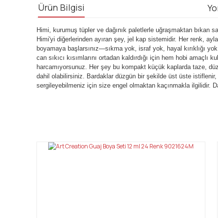
Ürün Bilgisi
Yo
Himi, kurumuş tüpler ve dağınık paletlerle uğraşmaktan bıkan sanat
Himi'yi diğerlerinden ayıran şey, jel kap sistemidir. Her renk, ayl
boyamaya başlarsınız—sıkma yok, israf yok, hayal kırıklığı yok
can sıkıcı kısımlarını ortadan kaldırdığı için hem hobi amaçlı k
harcamıyorsunuz. Her şey bu kompakt küçük kaplarda taze, düzenli
dahil olabilirsiniz. Bardaklar düzgün bir şekilde üst üste istifle
sergileyebilmeniz için size engel olmaktan kaçınmakla ilgilidir. 
Bu ürünün fiyat bilgisi, resim, ürün açıklamalarında ve diğ
Görüş ve önerileriniz için teşekkür ederiz.
Ürün resmi kalitesiz, bozuk veya görüntülenemiyor.
Ürün açıklamasında eksik bilgiler bulunuyor.
Ürün bilgilerinde hatalar bulunuyor.
Ürün fiyatı diğer sitelerden daha pahalı.
Bu ürüne benzer farklı alternatifler olmalı.