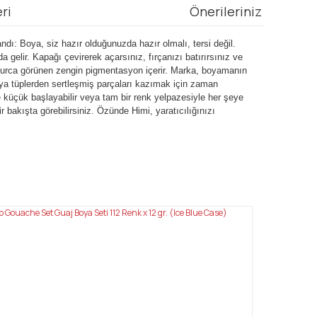
ri
Önerileriniz
andı: Boya, siz hazır olduğunuzda hazır olmalı, tersi değil.
da gelir. Kapağı çevirerek açarsınız, fırçanızı batırırsınız ve
esurca görünen zengin pigmentasyon içerir. Marka, boyamanın
eya tüplerden sertleşmiş parçaları kazımak için zaman
e küçük başlayabilir veya tam bir renk yelpazesiyle her şeye
r bakışta görebilirsiniz. Özünde Himi, yaratıcılığınızı
mıza iletebilirsiniz.