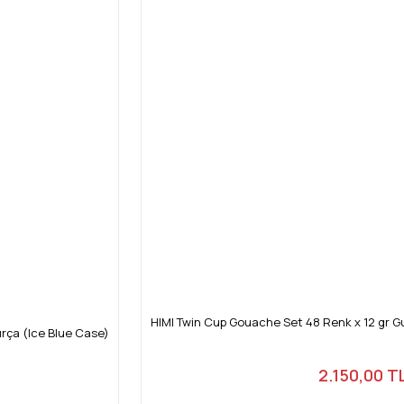
HIMI Twin Cup Gouache Set 48 Renk x 12 gr Gu
ırça (Ice Blue Case)
2.150,00 T