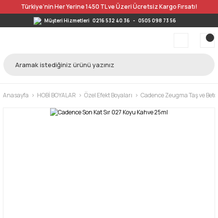
Türkiye’nin Her Yerine 1450 TL ve Üzeri Ücretsiz Kargo Fırsatı!
Müşteri Hizmetleri
0216 532 40 36
-
0505 098 73 56
Anasayfa
HOBİ BOYALAR
Özel Efekt Boyaları
Cadence Zeugma Taş ve Beton 