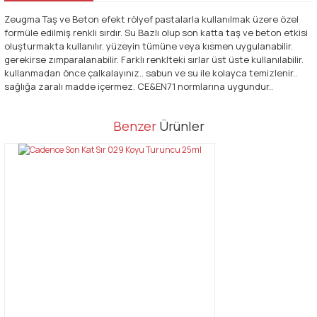
Zeugma Taş ve Beton efekt rölyef pastalarla kullanılmak üzere özel
formüle edilmiş renkli sırdır. Su Bazlı olup son katta taş ve beton etkisi
oluşturmakta kullanılır. yüzeyin tümüne veya kısmen uygulanabilir.
gerekirse zımparalanabilir. Farklı renklteki sırlar üst üste kullanılabilir.
kullanmadan önce çalkalayınız.. sabun ve su ile kolayca temizlenir..
sağlığa zaralı madde içermez. CE&EN71 normlarına uygundur..
Bu ürünün fiyat bilgisi, resim, ürün açıklamalarında ve diğer
Benzer
Ürünler
konularda yetersiz gördüğünüz noktaları öneri formunu kullanarak
Bu ürüne ilk yorumu siz yapın!
tarafımıza iletebilirsiniz.
Görüş ve önerileriniz için teşekkür ederiz.
Yorum Yaz
Ürün resmi kalitesiz, bozuk veya görüntülenemiyor.
Ürün açıklamasında eksik bilgiler bulunuyor.
Ürün bilgilerinde hatalar bulunuyor.
Ürün fiyatı diğer sitelerden daha pahalı.
Bu ürüne benzer farklı alternatifler olmalı.