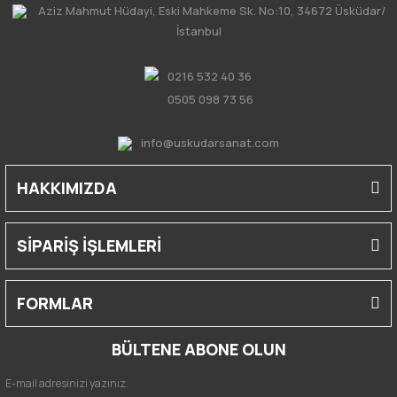
Aziz Mahmut Hüdayi, Eski Mahkeme Sk. No:10, 34672 Üsküdar/
İstanbul
0216 532 40 36
0505 098 73 56
info@uskudarsanat.com
HAKKIMIZDA
SİPARİŞ İŞLEMLERİ
FORMLAR
BÜLTENE ABONE OLUN