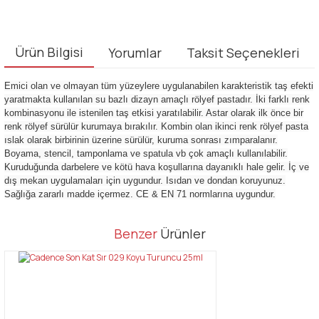
Ürün Bilgisi
Yorumlar
Taksit Seçenekleri
Emici olan ve olmayan tüm yüzeylere uygulanabilen karakteristik taş efekti
yaratmakta kullanılan su bazlı dizayn amaçlı rölyef pastadır. İki farklı renk
kombinasyonu ile istenilen taş etkisi yaratılabilir. Astar olarak ilk önce bir
renk rölyef sürülür kurumaya bırakılır. Kombin olan ikinci renk rölyef pasta
ıslak olarak birbirinin üzerine sürülür, kuruma sonrası zımparalanır.
Boyama, stencil, tamponlama ve spatula vb çok amaçlı kullanılabilir.
Kuruduğunda darbelere ve kötü hava koşullarına dayanıklı hale gelir. İç ve
dış mekan uygulamaları için uygundur. Isıdan ve dondan koruyunuz.
Sağlığa zararlı madde içermez. CE & EN 71 normlarına uygundur.
Bu ürünün fiyat bilgisi, resim, ürün açıklamalarında ve diğer
Benzer
Ürünler
konularda yetersiz gördüğünüz noktaları öneri formunu kullanarak
Bu ürüne ilk yorumu siz yapın!
tarafımıza iletebilirsiniz.
Görüş ve önerileriniz için teşekkür ederiz.
Yorum Yaz
Ürün resmi kalitesiz, bozuk veya görüntülenemiyor.