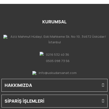
KURUMSAL
Aziz Mahmut Hüdayi, Eski Mahkeme Sk. No:10, 34672 Üsküdar/
İstanbul
0216 532 40 36
0505 098 73 56
info@uskudarsanat.com
HAKKIMIZDA
SİPARİŞ İŞLEMLERİ