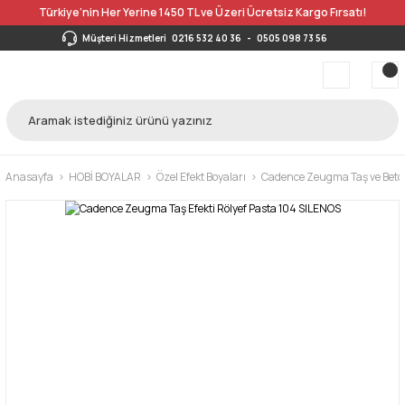
Türkiye’nin Her Yerine 1450 TL ve Üzeri Ücretsiz Kargo Fırsatı!
Müşteri Hizmetleri
0216 532 40 36
-
0505 098 73 56
Anasayfa
HOBİ BOYALAR
Özel Efekt Boyaları
Cadence Zeugma Taş ve Beton 