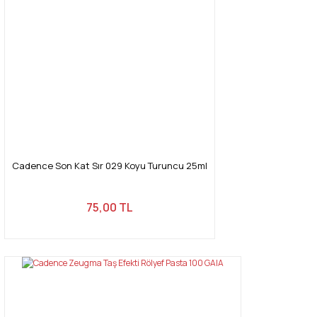
Ürün açıklamasında eksik bilgiler bulunuyor.
Ürün bilgilerinde hatalar bulunuyor.
Ürün fiyatı diğer sitelerden daha pahalı.
Bu ürüne benzer farklı alternatifler olmalı.
Gönder
Cadence Son Kat Sır 029 Koyu Turuncu 25ml
75,00 TL