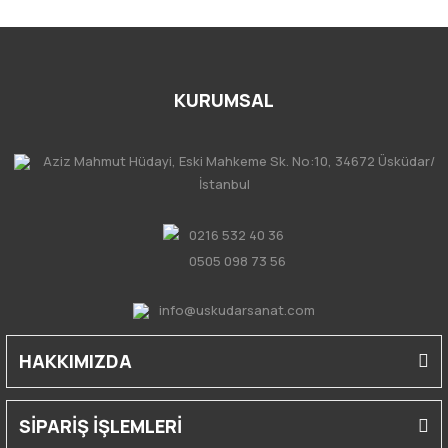
KURUMSAL
Aziz Mahmut Hüdayi, Eski Mahkeme Sk. No:10, 34672 Üsküdar/
İstanbul
0216 532 40 36
0505 098 73 56
info@uskudarsanat.com
HAKKIMIZDA
SİPARİŞ İŞLEMLERİ