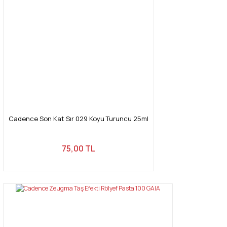
Ürün açıklamasında eksik bilgiler bulunuyor.
Ürün bilgilerinde hatalar bulunuyor.
Ürün fiyatı diğer sitelerden daha pahalı.
Bu ürüne benzer farklı alternatifler olmalı.
Gönder
Cadence Son Kat Sır 029 Koyu Turuncu 25ml
75,00 TL