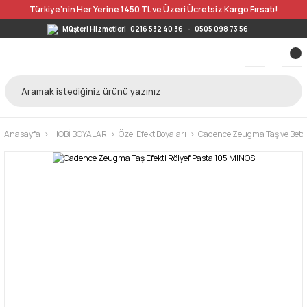
Türkiye’nin Her Yerine 1450 TL ve Üzeri Ücretsiz Kargo Fırsatı!
Müşteri Hizmetleri
0216 532 40 36
-
0505 098 73 56
Anasayfa
HOBİ BOYALAR
Özel Efekt Boyaları
Cadence Zeugma Taş ve Beton 