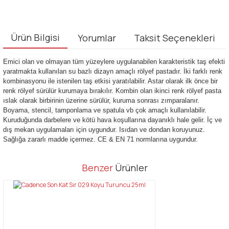
Ürün Bilgisi
Yorumlar
Taksit Seçenekleri
Emici olan ve olmayan tüm yüzeylere uygulanabilen karakteristik taş efekti
yaratmakta kullanılan su bazlı dizayn amaçlı rölyef pastadır. İki farklı renk
kombinasyonu ile istenilen taş etkisi yaratılabilir. Astar olarak ilk önce bir
renk rölyef sürülür kurumaya bırakılır. Kombin olan ikinci renk rölyef pasta
ıslak olarak birbirinin üzerine sürülür, kuruma sonrası zımparalanır.
Boyama, stencil, tamponlama ve spatula vb çok amaçlı kullanılabilir.
Kuruduğunda darbelere ve kötü hava koşullarına dayanıklı hale gelir. İç ve
dış mekan uygulamaları için uygundur. Isıdan ve dondan koruyunuz.
Sağlığa zararlı madde içermez. CE & EN 71 normlarına uygundur.
Bu ürünün fiyat bilgisi, resim, ürün açıklamalarında ve diğer
Benzer
Ürünler
konularda yetersiz gördüğünüz noktaları öneri formunu kullanarak
Bu ürüne ilk yorumu siz yapın!
tarafımıza iletebilirsiniz.
Görüş ve önerileriniz için teşekkür ederiz.
Yorum Yaz
Ürün resmi kalitesiz, bozuk veya görüntülenemiyor.