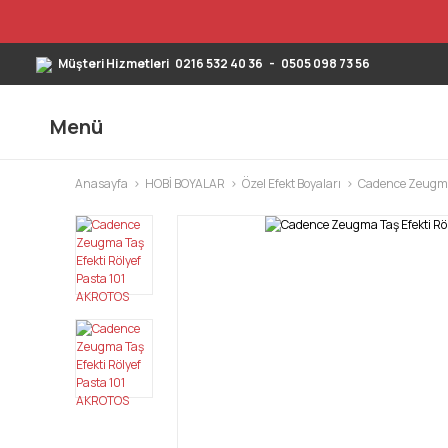
Müşteri Hizmetleri
0216 532 40 36
-
0505 098 73 56
Menü
Anasayfa
HOBİ BOYALAR
Özel Efekt Boyaları
Cadence Zeugma 