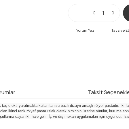
Yorum Yaz
Tavsiye E
rumlar
Taksit Seçenekle
ş efekti yaratmakta kullanılan su bazlı dizayn amaçlı rölyef pastadır. İki farkl
n olan ikinci renk rölyef pasta ıslak olarak birbirinin üzerine sürülür, kuruma
oşullarına dayanıklı hale gelir. İç ve dış mekan uygulamaları için uygundur. 