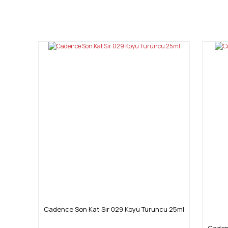
Bu ürünün fiyat bilgisi, resim, ürün açıklamalarında ve diğ
Görüş ve önerileriniz için teşekkür ederiz.
Ürün resmi kalitesiz, bozuk veya görüntülenemiyor.
Ürün açıklamasında eksik bilgiler bulunuyor.
Ürün bilgilerinde hatalar bulunuyor.
Ürün fiyatı diğer sitelerden daha pahalı.
Bu ürüne benzer farklı alternatifler olmalı.
Cadence Son Kat Sır 029 Koyu Turuncu 25ml
Cadenc