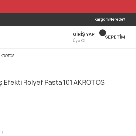
Kargom Nerede?
GİRİŞ YAP
SEPETİM
Üye Ol
1 AKROTOS
Efekti Rölyef Pasta 101 AKROTOS
!!