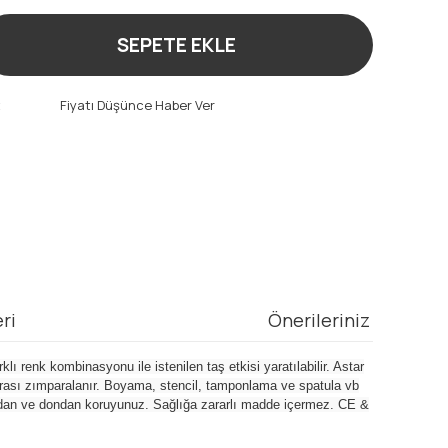
SEPETE EKLE
t
Fiyatı Düşünce Haber Ver
ri
Önerileriniz
ı renk kombinasyonu ile istenilen taş etkisi yaratılabilir. Astar
 sonrası zımparalanır. Boyama, stencil, tamponlama ve spatula vb
Isıdan ve dondan koruyunuz. Sağlığa zararlı madde içermez. CE &