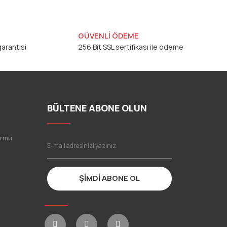
GÜVENLİ ÖDEME
arantisi
256 Bit SSL sertifikası ile ödeme
BÜLTENE ABONE OLUN
ormu
ŞİMDİ ABONE OL