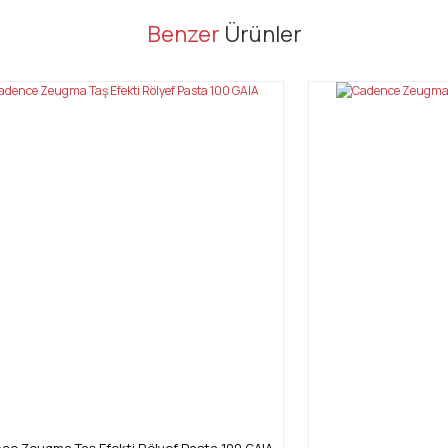
er konularda yetersiz gördüğünüz noktaları öneri formunu kullanarak tarafı
Benzer
Ürünler
Bu ürüne ilk yorumu siz yapın!
Yorum Yaz
Gönder
e Zeugma Taş Efekti Rölyef Pasta 100 GAIA