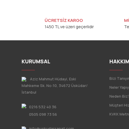
ÜCRETSİZ KARGO
M
1450 TL ve üzeri geçerlidir
Te
KURUMSAL
HAKKIM
Bizi Tanıyı
Aziz Mahmut Hüdayi, Eski
Mahkeme Sk. No:10, 34672 Üsküdar/
Neler Yapı
İstanbul
Neden Biz
Müşteri Hi
0216 532 40 36
KVKK Metn
0505 098 73 56
info@uskudarsanat.com