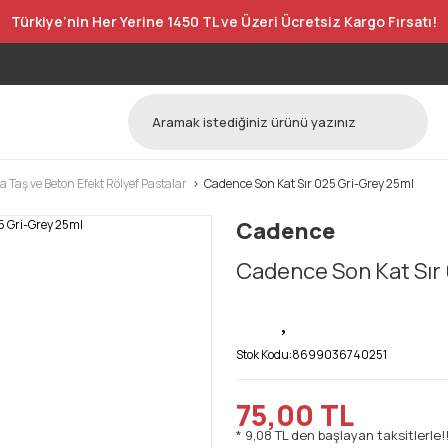
Türkiye’nin Her Yerine 1450 TL ve Üzeri Ücretsiz Kargo Fırsatı!
Taş ve Beton Efekt Rölyef Pastalar
Cadence Son Kat Sır 025 Gri-Grey 25ml
Cadence
Cadence Son Kat Sır
Stok Kodu:
8699036740251
75,00 TL
* 9,08 TL den başlayan taksitlerle!