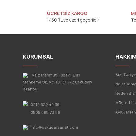
ÜCRETSİZ KARGO
M
1450 TL ve üzeri geçerlidir
Te
KURUMSAL
HAKKIM
Bizi Tanıyı
Aziz Mahmut Hüdayi, Eski
Mahkeme Sk. No:10, 34672 Üsküdar/
Neler Yapı
İstanbul
Neden Biz
Müşteri Hi
0216 532 40 36
KVKK Metn
0505 098 73 56
info@uskudarsanat.com