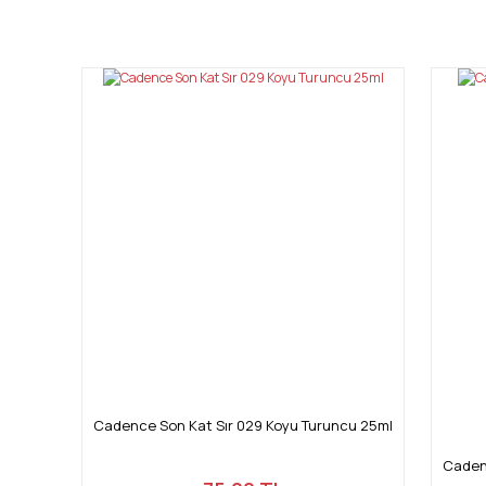
Bu ürünün fiyat bilgisi, resim, ürün açıklamalarında ve diğ
Görüş ve önerileriniz için teşekkür ederiz.
Ürün resmi kalitesiz, bozuk veya görüntülenemiyor.
Ürün açıklamasında eksik bilgiler bulunuyor.
Ürün bilgilerinde hatalar bulunuyor.
Ürün fiyatı diğer sitelerden daha pahalı.
Bu ürüne benzer farklı alternatifler olmalı.
Cadence Son Kat Sır 029 Koyu Turuncu 25ml
Cadenc