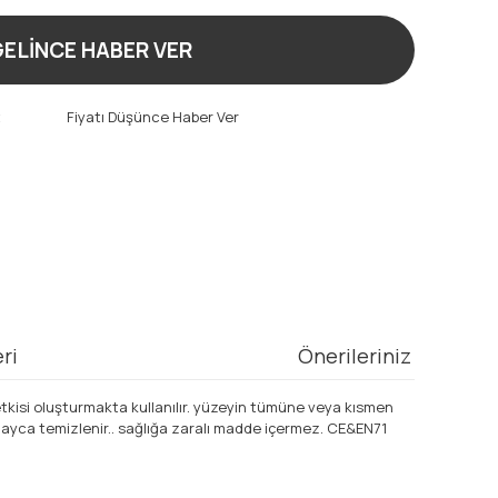
ELİNCE HABER VER
t
Fiyatı Düşünce Haber Ver
ri
Önerileriniz
 etkisi oluşturmakta kullanılır. yüzeyin tümüne veya kısmen
 kolayca temizlenir.. sağlığa zaralı madde içermez. CE&EN71