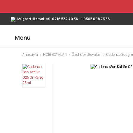
Müşteri Hizmetleri
0216 532 40 36
-
0505 098 73 56
Menü
Anasayfa
HOBİ BOYALAR
Özel Efekt Boyaları
Cadence Zeugma 