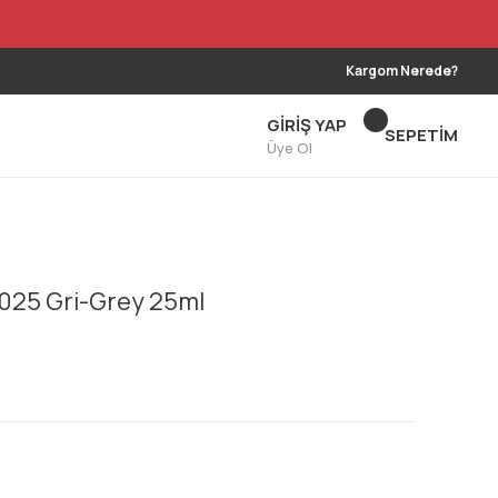
Kargom Nerede?
GİRİŞ YAP
SEPETİM
Üye Ol
 025 Gri-Grey 25ml
!