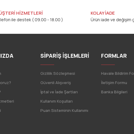
ÜŞTERİ HİZMETLERİ
KOLAY İADE
lefon ile destek ( 09.00 - 18.00 )
Ürün iade ve değişim g
IZDA
SİPARİŞ İŞLEMLERİ
FORMLAR
n
Gizlilik Sözleşmesi
Havale Bildirim F
yoruz?
Güvenli Alışveriş
İletişim Formu
?
İptal ve İade Şartları
Banka Bilgileri
zmetleri
Kullanım Koşulları
i
Puan Sisteminin Kullanımı