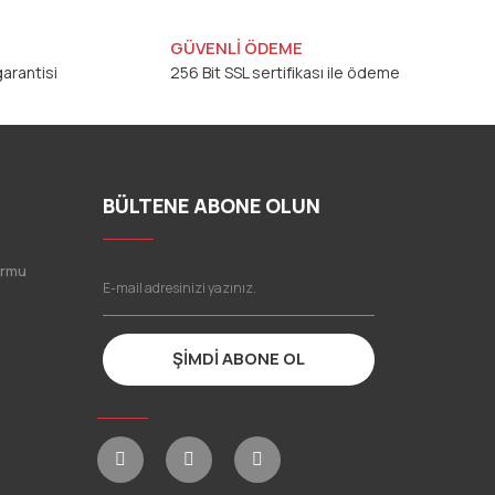
GÜVENLİ ÖDEME
arantisi
256 Bit SSL sertifikası ile ödeme
BÜLTENE ABONE OLUN
ormu
ŞİMDİ ABONE OL