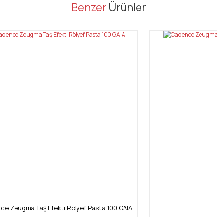
er konularda yetersiz gördüğünüz noktaları öneri formunu kullanarak tarafı
Benzer
Ürünler
Bu ürüne ilk yorumu siz yapın!
Yorum Yaz
Gönder
e Zeugma Taş Efekti Rölyef Pasta 100 GAIA