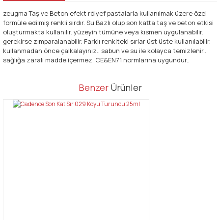
zeugma Taş ve Beton efekt rölyef pastalarla kullanılmak üzere özel
formüle edilmiş renkli sırdır. Su Bazlı olup son katta taş ve beton etkisi
oluşturmakta kullanılır. yüzeyin tümüne veya kısmen uygulanabilir.
gerekirse zımparalanabilir. Farklı renklteki sırlar üst üste kullanılabilir.
kullanmadan önce çalkalayınız.. sabun ve su ile kolayca temizlenir..
sağlığa zaralı madde içermez. CE&EN71 normlarına uygundur..
Bu ürünün fiyat bilgisi, resim, ürün açıklamalarında ve diğer
Benzer
Ürünler
konularda yetersiz gördüğünüz noktaları öneri formunu kullanarak
Bu ürüne ilk yorumu siz yapın!
tarafımıza iletebilirsiniz.
Görüş ve önerileriniz için teşekkür ederiz.
Yorum Yaz
Ürün resmi kalitesiz, bozuk veya görüntülenemiyor.
Ürün açıklamasında eksik bilgiler bulunuyor.
Ürün bilgilerinde hatalar bulunuyor.
Ürün fiyatı diğer sitelerden daha pahalı.
Bu ürüne benzer farklı alternatifler olmalı.