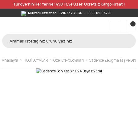
Türkiye’nin Her Yerine 1450 TL ve Üzeri Ücretsiz Kargo Fırsatı!
Müşteri Hizmetleri
0216 532 40 36
-
0505 098 73 56
Anasayfa
HOBİ BOYALAR
Özel Efekt Boyaları
Cadence Zeugma Taş ve Beton 