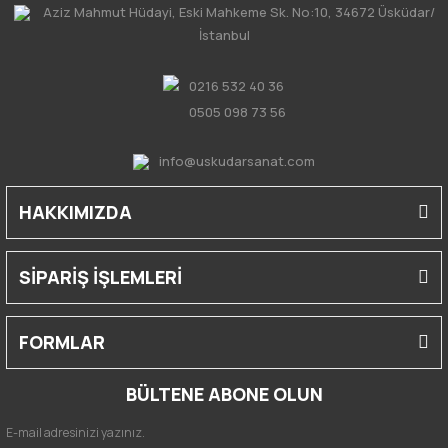
Aziz Mahmut Hüdayi, Eski Mahkeme Sk. No:10, 34672 Üsküdar/
İstanbul
0216 532 40 36
0505 098 73 56
info@uskudarsanat.com
HAKKIMIZDA
SİPARİŞ İŞLEMLERİ
FORMLAR
BÜLTENE ABONE OLUN