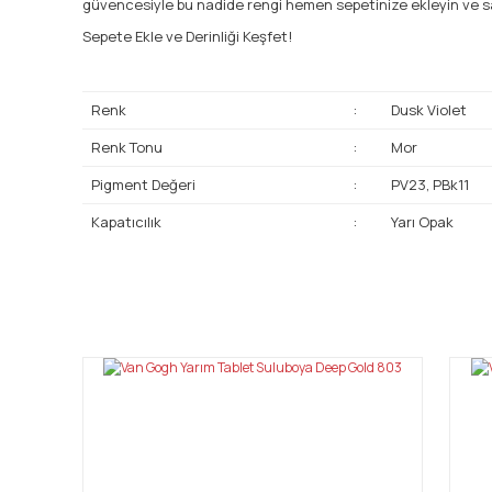
güvencesiyle bu nadide rengi hemen sepetinize ekleyin ve s
Sepete Ekle ve Derinliği Keşfet!
Renk
:
Dusk Violet
Renk Tonu
:
Mor
Pigment Değeri
:
PV23, PBk11
Kapatıcılık
:
Yarı Opak
Bu ürünün fiyat bilgisi, resim, ürün açıklamalarında ve diğ
Görüş ve önerileriniz için teşekkür ederiz.
Ürün resmi kalitesiz, bozuk veya görüntülenemiyor.
Ürün açıklamasında eksik bilgiler bulunuyor.
Ürün bilgilerinde hatalar bulunuyor.
Ürün fiyatı diğer sitelerden daha pahalı.