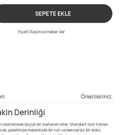
SEPETE EKLE
t
Fiyatı Düşünce Haber Ver
ri
Önerileriniz
kin Derinliği
ayı resmetmek büyük bir maharet ister. Standart mor tonları
k, paletinize melankolik bir ruh ve benzersiz bir doku