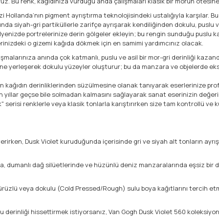
. Bu renk, kağıdınıza vurduğu anda çalışmaları klasik bir morun ötesine 
zi Hollanda’nın pigment ayrıştırma teknolojisindeki ustalığıyla karşılar. 
da siyah-gri partiküllerle zarifçe ayrışarak kendiliğinden dokulu, puslu v
lyenizde portrelerinize derin gölgeler ekleyin; bu rengin sunduğu puslu k
rinizdeki o gizemi kağıda dökmek için en samimi yardımcınız olacak.
ışmalarınıza anında çok katmanlı, puslu ve asil bir mor-gri derinliği kazandı
lerine yerleşerek dokulu yüzeyler oluşturur; bu da manzara ve objelerde e
ın kağıdın derinliklerinden süzülmesine olanak tanıyarak eserlerinize pro
 yıllar geçse bile solmadan kalmasını sağlayarak sanat eserinizin değeri
" serisi renklerle veya klasik tonlarla karıştırırken size tam kontrollü v
rirken, Dusk Violet kuruduğunda içerisinde gri ve siyah alt tonların ayrışt
a, dumanlı dağ silüetlerinde ve hüzünlü deniz manzaralarında eşsiz bir de
pürüzlü veya dokulu (Cold Pressed/Rough) sulu boya kağıtlarını tercih et
lu derinliği hissettirmek istiyorsanız, Van Gogh Dusk Violet 560 koleksi