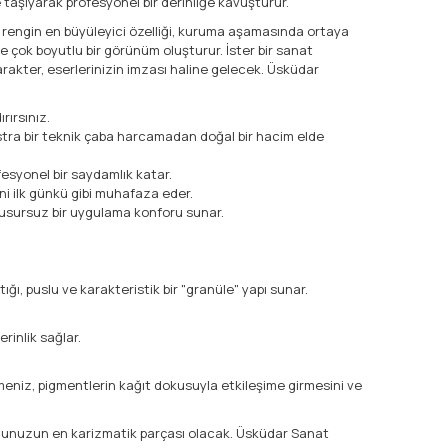
taşıyarak profesyonel bir derinliğe kavuşturur.
Bu rengin en büyüleyici özelliği, kuruma aşamasında ortaya
e çok boyutlu bir görünüm oluşturur. İster bir sanat
arakter, eserlerinizin imzası haline gelecek. Üsküdar
rırsınız.
kstra bir teknik çaba harcamadan doğal bir hacim elde
fesyonel bir saydamlık katar.
ni ilk günkü gibi muhafaza eder.
e kusursuz bir uygulama konforu sunar.
ığı, puslu ve karakteristik bir "granüle" yapı sunar.
rinlik sağlar.
meniz, pigmentlerin kağıt dokusuyla etkileşime girmesini ve
yonunuzun en karizmatik parçası olacak. Üsküdar Sanat