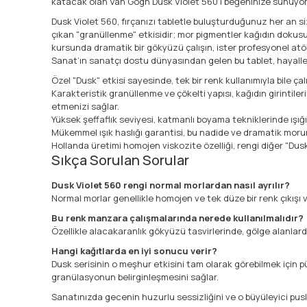
katacak olan Van Gogh Dusk Violet 560’ı beğeninize sunuyoruz
Dusk Violet 560, fırçanızı tabletle buluşturduğunuz her an si
çıkan "granüllenme" etkisidir; mor pigmentler kağıdın dokusun
kursunda dramatik bir gökyüzü çalışın, ister profesyonel atö
Sanat’ın sanatçı dostu dünyasından gelen bu tablet, hayalle
Özel "Dusk" etkisi sayesinde, tek bir renk kullanımıyla bile çal
Karakteristik granüllenme ve çökelti yapısı, kağıdın girinti
etmenizi sağlar.
Yüksek şeffaflık seviyesi, katmanlı boyama tekniklerinde ışığ
Mükemmel ışık haslığı garantisi, bu nadide ve dramatik morun
Hollanda üretimi homojen viskozite özelliği, rengi diğer "Dusk
Sıkça Sorulan Sorular
Dusk Violet 560 rengi normal morlardan nasıl ayrılır?
Normal morlar genellikle homojen ve tek düze bir renk çıkışı ve
Bu renk manzara çalışmalarında nerede kullanılmalıdır?
Özellikle alacakaranlık gökyüzü tasvirlerinde, gölge alanlard
Hangi kağıtlarda en iyi sonucu verir?
Dusk serisinin o meşhur etkisini tam olarak görebilmek için 
granülasyonun belirginleşmesini sağlar.
Sanatınızda gecenin huzurlu sessizliğini ve o büyüleyici pus