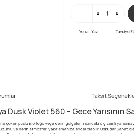
Yorum Yaz
Tavsiye E
rumlar
Taksit Seçenekle
 Dusk Violet 560 – Gece Yarısının Sa
erine çöken puslu morluğu veya derin gölgelerin içindeki o gizemli yansım
ünlü ve derin atmosferi yakalamanıza engel olabilir. Üsküdar Sanat olara