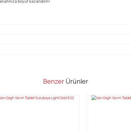
anatınıza boyut kazandırın!
er konularda yetersiz gördüğünüz noktaları öneri formunu kullanarak tarafı
Benzer
Ürünler
Bu ürüne ilk yorumu siz yapın!
Yorum Yaz