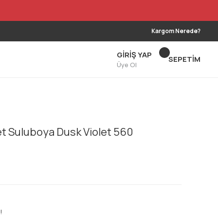
Kargom Nerede?
GİRİŞ YAP
SEPETİM
Üye Ol
t Suluboya Dusk Violet 560
!