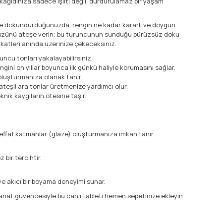
kağıdınıza sadece ışıltı değil, durdurulamaz bir yaşam
lete dokundurduğunuzda, rengin ne kadar kararlı ve doygun
ökyüzünü ateşe verin; bu turuncunun sunduğu pürüzsüz doku
katleri anında üzerinize çekeceksiniz.
ncu tonları yakalayabilirsiniz.
ngini on yıllar boyunca ilk günkü haliyle korumasını sağlar.
oluşturmanıza olanak tanır.
e ateşli ara tonlar üretmenize yardımcı olur.
knik kaygıların ötesine taşır.
şeffaf katmanlar (glaze) oluşturmanıza imkan tanır.
bir tercihtir.
ve akıcı bir boyama deneyimi sunar.
Sanat güvencesiyle bu canlı tableti hemen sepetinize ekleyin