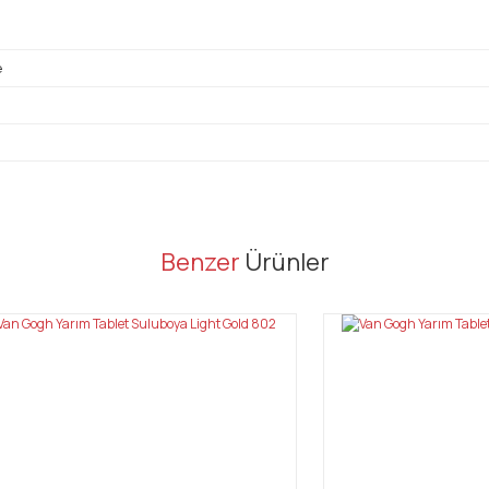
e
er konularda yetersiz gördüğünüz noktaları öneri formunu kullanarak tarafı
Benzer
Ürünler
Bu ürüne ilk yorumu siz yapın!
Yorum Yaz