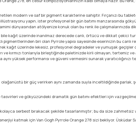
 Orange 278, en cesur kompozisyonlarınızın kalbi olmaya hazır. Bu renk, 
üretilen modern ve saf bir pigment karakterine sahiptir. Fırçanızı bu tab
ek illüstrasyonu yapın, ister profesyonel bir gün batımı manzarasında g
amimi dünyasından atölyenize konuk olan bu renk ile çalışmalarınızda dik
ile kağıt üzerinde inanılmaz derecede canlı, örtücü ve dikkat çekici turu
 pigmentlerinden biri olan Pyrrole yapısı sayesinde eserinizin bu canlı re
erek kağıt üzerinde lekesiz, profesyonel degradeler ve yumuşak geçişler 
arı ve kırmızı tonlarıyla birleştiğinde paletinizde kirli olmayan, tertemiz v
da aynı yüksek performansı ve güveni vermesini sunarak yaratıcılığınızı te
na olağanüstü bir güç verirken aynı zamanda suyla inceltildiğinde parlak, 
tasvirleri ve gökyüzündeki dramatik gün batımı efektleri için vazgeçilmez 
yı kolayca serbest bırakacak şekilde tasarlanmıştır; bu da size zahmetsiz 
 enerjiyi katmak için Van Gogh Pyrrole Orange 278 sizi bekliyor. Üsküdar 