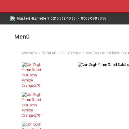
Müşteri Hizmetleri
0216 532 40 36
-
0505 098 73 56
Menü
Anasayfa
BOYALAR
Sulu Boyalar
Van Gogh Yarım Tablet Sul