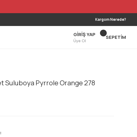
Kargom Nerede?
GİRİŞ YAP
SEPETİM
Üye Ol
et Suluboya Pyrrole Orange 278
!