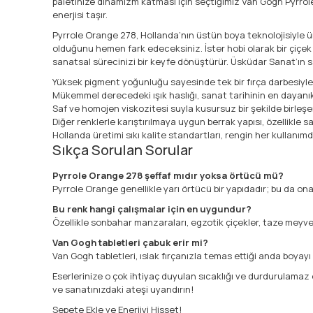
paletinize dinamizm katması için seçtiğimiz Van Gogh Pyrrole
enerjisi taşır.
Pyrrole Orange 278, Hollanda’nın üstün boya teknolojisiyle 
olduğunu hemen fark edeceksiniz. İster hobi olarak bir çiç
sanatsal sürecinizi bir keyfe dönüştürür. Üsküdar Sanat’ın s
Yüksek pigment yoğunluğu sayesinde tek bir fırça darbesiyle b
Mükemmel derecedeki ışık haslığı, sanat tarihinin en dayanıklı
Saf ve homojen viskozitesi suyla kusursuz bir şekilde birleş
Diğer renklerle karıştırılmaya uygun berrak yapısı, özellikle s
Hollanda üretimi sıkı kalite standartları, rengin her kullanım
Sıkça Sorulan Sorular
Pyrrole Orange 278 şeffaf mıdır yoksa örtücü mü?
Pyrrole Orange genellikle yarı örtücü bir yapıdadır; bu da o
Bu renk hangi çalışmalar için en uygundur?
Özellikle sonbahar manzaraları, egzotik çiçekler, taze meyve 
Van Gogh tabletleri çabuk erir mi?
Van Gogh tabletleri, ıslak fırçanızla temas ettiği anda boya
Eserlerinize o çok ihtiyaç duyulan sıcaklığı ve durdurulamaz
ve sanatınızdaki ateşi uyandırın!
Sepete Ekle ve Enerjiyi Hisset!