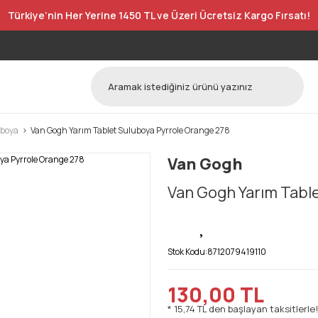
Türkiye’nin Her Yerine 1450 TL ve Üzeri Ücretsiz Kargo Fırsatı!
uboya
Van Gogh Yarım Tablet Suluboya Pyrrole Orange 278
Van Gogh
Van Gogh Yarım Tabl
Stok Kodu:
8712079419110
130,00 TL
* 15,74 TL den başlayan taksitlerle!