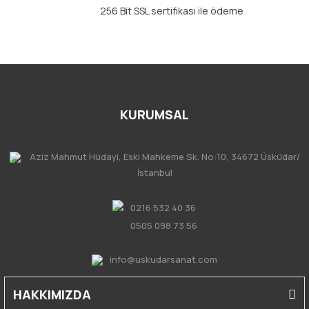
256 Bit SSL sertifikası ile ödeme
KURUMSAL
Aziz Mahmut Hüdayi, Eski Mahkeme Sk. No:10, 34672 Üsküdar/
İstanbul
0216 532 40 36
0505 098 73 56
info@uskudarsanat.com
HAKKIMIZDA