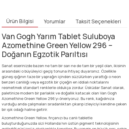
Ürün Bilgisi
Yorumlar
Taksit Seçenekleri
Van Gogh Yarım Tablet Suluboya
Azomethine Green Yellow 296 –
Doğanın Egzotik Parıltısı
Sanat eserinizde bazen ne tam bir sarı ne de tam bir yeşil olan, ikisinin
arasındaki o büyüleyici geçiş tonuna ihtiyaç duyarsınız. Özellikle
güneş ışığının taze bir yaprağın içinden süzülürken yarattığı o neon
benzeri canlılığı veya egzotik bir çiçeğin en iddialı noktalarını
resmetmek standart renklerle oldukça zordur. Üsküdar Sanat olarak,
paletinize modern bir parlaklık ve doğallık katacak olan Van Gogh
Azomethine Green Yellow 296’yı öneriyoruz. Bu renk, kağıdınıza
vurduğu anda çalışmaları sıradanlıktan çıkarıp izleyiciyi kendine çeken
bir ışık odağı haline getirir.
Azomethine Green Yellow, fırçanızı bu canlı tabletle
buluşturduğunuzda sizi Hollanda’nın üstün pigment teknolojisinin
getirdiği pürüzsüz akışkanlıkla tanıştırır. Bu rengin en büyük sırrı, sahip