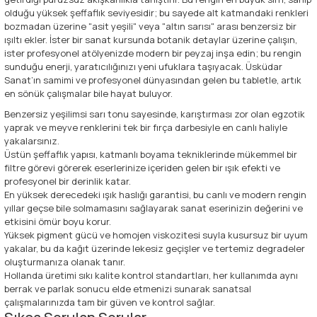
olduğu yüksek şeffaflık seviyesidir; bu sayede alt katmandaki renkleri
bozmadan üzerine "asit yeşili" veya "altın sarısı" arası benzersiz bir
ışıltı ekler. İster bir sanat kursunda botanik detaylar üzerine çalışın,
ister profesyonel atölyenizde modern bir peyzaj inşa edin; bu rengin
sunduğu enerji, yaratıcılığınızı yeni ufuklara taşıyacak. Üsküdar
Sanat’ın samimi ve profesyonel dünyasından gelen bu tabletle, artık
en sönük çalışmalar bile hayat buluyor.
Benzersiz yeşilimsi sarı tonu sayesinde, karıştırması zor olan egzotik
yaprak ve meyve renklerini tek bir fırça darbesiyle en canlı haliyle
yakalarsınız.
Üstün şeffaflık yapısı, katmanlı boyama tekniklerinde mükemmel bir
filtre görevi görerek eserlerinize içeriden gelen bir ışık efekti ve
profesyonel bir derinlik katar.
En yüksek derecedeki ışık haslığı garantisi, bu canlı ve modern rengin
yıllar geçse bile solmamasını sağlayarak sanat eserinizin değerini ve
etkisini ömür boyu korur.
Yüksek pigment gücü ve homojen viskozitesi suyla kusursuz bir uyum
yakalar, bu da kağıt üzerinde lekesiz geçişler ve tertemiz degradeler
oluşturmanıza olanak tanır.
Hollanda üretimi sıkı kalite kontrol standartları, her kullanımda aynı
berrak ve parlak sonucu elde etmenizi sunarak sanatsal
çalışmalarınızda tam bir güven ve kontrol sağlar.