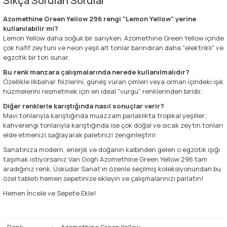
Sıkça Sorulan Sorular
Azomethine Green Yellow 296 rengi "Lemon Yellow" yerine
kullanılabilir mi?
Lemon Yellow daha soğuk bir sarıyken, Azomethine Green Yellow içinde
çok hafif zeytuni ve neon yeşil alt tonlar barındıran daha "elektrikli" ve
egzotik bir ton sunar.
Bu renk manzara çalışmalarında nerede kullanılmalıdır?
Özellikle ilkbahar filizlerini, güneş vuran çimleri veya orman içindeki ışık
hüzmelerini resmetmek için en ideal "vurgu" renklerinden biridir.
Diğer renklerle karıştığında nasıl sonuçlar verir?
Mavi tonlarıyla karıştığında muazzam parlaklıkta tropikal yeşiller;
kahverengi tonlarıyla karıştığında ise çok doğal ve sıcak zeytin tonları
elde etmenizi sağlayarak paletinizi zenginleştirir.
Sanatınıza modern, enerjik ve doğanın kalbinden gelen o egzotik ışığı
taşımak istiyorsanız Van Gogh Azomethine Green Yellow 296 tam
aradığınız renk. Üsküdar Sanat’ın özenle seçilmiş koleksiyonundan bu
özel tableti hemen sepetinize ekleyin ve çalışmalarınızı parlatın!
Hemen İncele ve Sepete Ekle!
Renk
:
Azomethine Green Yellow