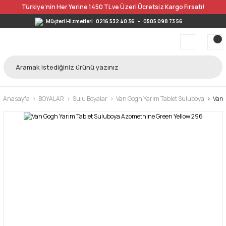
Türkiye’nin Her Yerine 1450 TL ve Üzeri Ücretsiz Kargo Fırsatı!
Müşteri Hizmetleri
0216 532 40 36
-
0505 098 73 56
Anasayfa
BOYALAR
Sulu Boyalar
Van Gogh Yarım Tablet Suluboya
Van 