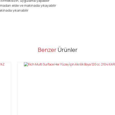
ektirmeksizin, uygulama yapabilir
nmadan elde ve makinada yıkayabilir
kinada yıkanabilir
er konularda yetersiz gördüğünüz noktaları öneri formunu kullanarak tarafı
Benzer
Ürünler
Bu ürüne ilk yorumu siz yapın!
Yorum Yaz