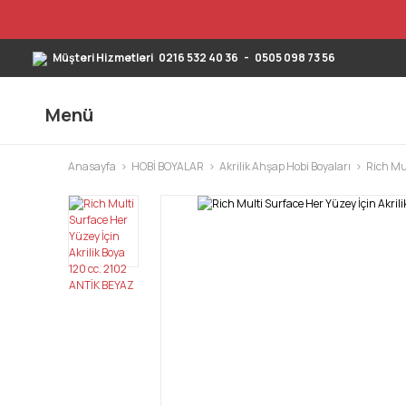
Müşteri Hizmetleri
0216 532 40 36
-
0505 098 73 56
Menü
Anasayfa
HOBİ BOYALAR
Akrilik Ahşap Hobi Boyaları
Rich Mul