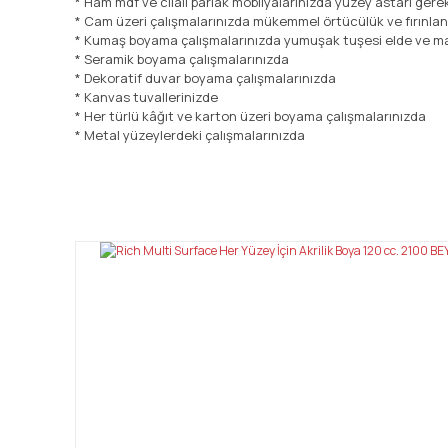
* Ham mdf ve cilalı parlak mobilyalarınızda yüzey astarı ger
* Cam üzeri çalışmalarınızda mükemmel örtücülük ve fırınla
* Kumaş boyama çalışmalarınızda yumuşak tuşesi elde ve ma
* Seramik boyama çalışmalarınızda
* Dekoratif duvar boyama çalışmalarınızda
* Kanvas tuvallerinizde
* Her türlü kâğıt ve karton üzeri boyama çalışmalarınızda
* Metal yüzeylerdeki çalışmalarınızda
Bu ürünün fiyat bilgisi, resim, ürün açıklamalarında ve diğ
Görüş ve önerileriniz için teşekkür ederiz.
Ürün resmi kalitesiz, bozuk veya görüntülenemiyor.
Ürün açıklamasında eksik bilgiler bulunuyor.
Ürün bilgilerinde hatalar bulunuyor.
Ürün fiyatı diğer sitelerden daha pahalı.
Bu ürüne benzer farklı alternatifler olmalı.