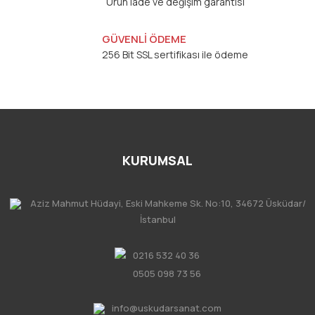
Ürün iade ve değişim garantisi
GÜVENLİ ÖDEME
256 Bit SSL sertifikası ile ödeme
KURUMSAL
Aziz Mahmut Hüdayi, Eski Mahkeme Sk. No:10, 34672 Üsküdar/
İstanbul
0216 532 40 36
0505 098 73 56
info@uskudarsanat.com