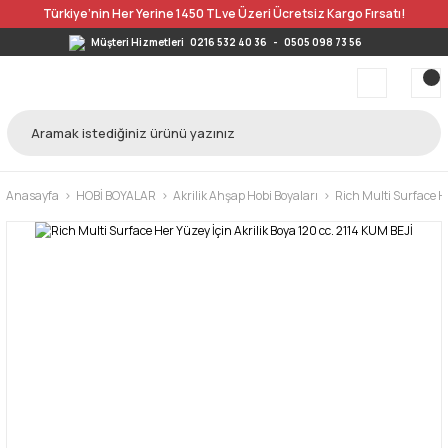
Türkiye’nin Her Yerine 1450 TL ve Üzeri Ücretsiz Kargo Fırsatı!
Müşteri Hizmetleri
0216 532 40 36
-
0505 098 73 56
Anasayfa
HOBİ BOYALAR
Akrilik Ahşap Hobi Boyaları
Rich Multi Surface He