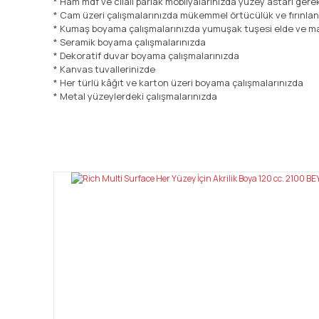
* Ham mdf ve cilalı parlak mobilyalarınızda yüzey astarı ger
* Cam üzeri çalışmalarınızda mükemmel örtücülük ve fırınla
* Kumaş boyama çalışmalarınızda yumuşak tuşesi elde ve ma
* Seramik boyama çalışmalarınızda
* Dekoratif duvar boyama çalışmalarınızda
* Kanvas tuvallerinizde
* Her türlü kâğıt ve karton üzeri boyama çalışmalarınızda
* Metal yüzeylerdeki çalışmalarınızda
Bu ürünün fiyat bilgisi, resim, ürün açıklamalarında ve diğ
Görüş ve önerileriniz için teşekkür ederiz.
Ürün resmi kalitesiz, bozuk veya görüntülenemiyor.
Ürün açıklamasında eksik bilgiler bulunuyor.
Ürün bilgilerinde hatalar bulunuyor.
Ürün fiyatı diğer sitelerden daha pahalı.
Bu ürüne benzer farklı alternatifler olmalı.