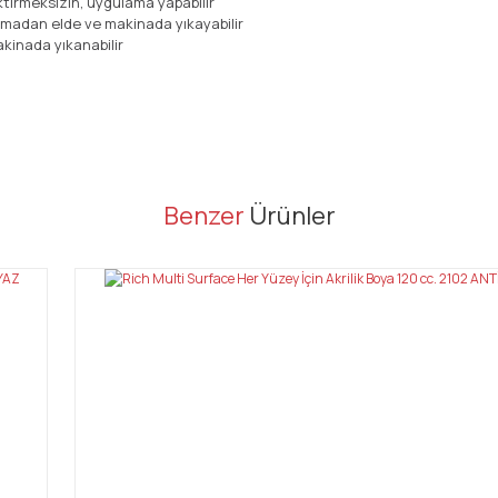
ektirmeksizin, uygulama yapabilir
nmadan elde ve makinada yıkayabilir
kinada yıkanabilir
er konularda yetersiz gördüğünüz noktaları öneri formunu kullanarak tarafı
Benzer
Ürünler
Bu ürüne ilk yorumu siz yapın!
Yorum Yaz