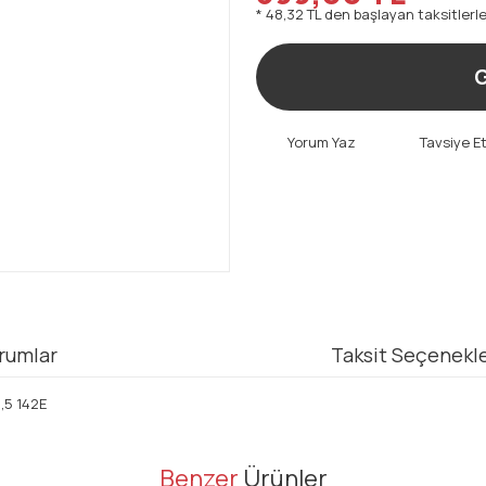
* 48,32 TL den başlayan taksitlerle
G
Yorum Yaz
Tavsiye E
rumlar
Taksit Seçenekle
5 142E
er konularda yetersiz gördüğünüz noktaları öneri formunu kullanarak tarafı
Benzer
Ürünler