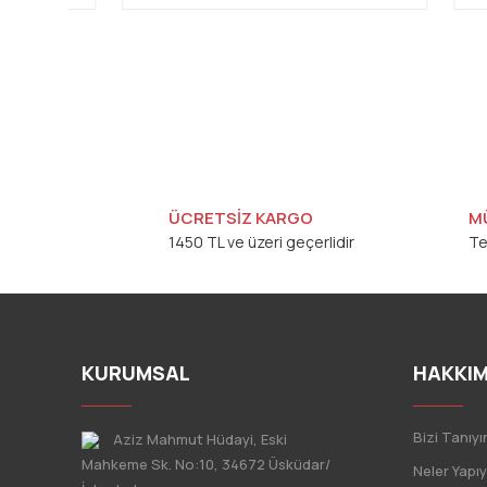
ÜCRETSİZ KARGO
M
1450 TL ve üzeri geçerlidir
Te
KURUMSAL
HAKKIM
Bizi Tanıyı
Aziz Mahmut Hüdayi, Eski
Mahkeme Sk. No:10, 34672 Üsküdar/
Neler Yapı