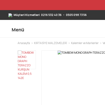
Müşteri Hizmetleri
0216 532 40 36
-
0505 098 73 56
Menü
Anasayfa
KIRTASİYE MALZEMELERİ
Kalemler ve Markerler
V