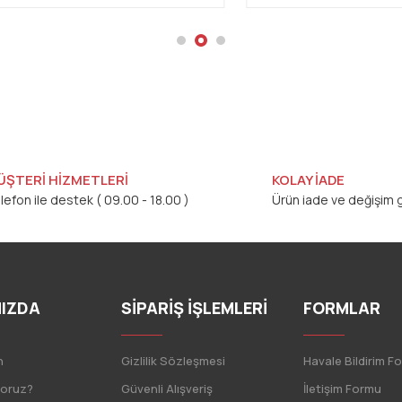
ÜŞTERİ HİZMETLERİ
KOLAY İADE
lefon ile destek ( 09.00 - 18.00 )
Ürün iade ve değişim g
IZDA
SİPARİŞ İŞLEMLERİ
FORMLAR
n
Gizlilik Sözleşmesi
Havale Bildirim F
yoruz?
Güvenli Alışveriş
İletişim Formu