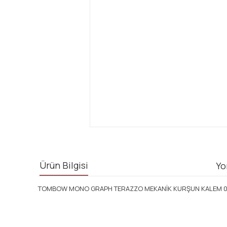
Ürün Bilgisi
Yo
TOMBOW MONO GRAPH TERAZZO MEKANİK KURŞUN KALEM 0,
Bu ürünün fiyat bilgisi, resim, ürün açıklamalarında ve diğ