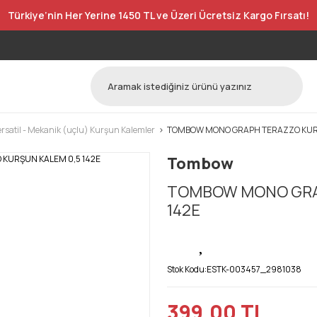
Türkiye’nin Her Yerine 1450 TL ve Üzeri Ücretsiz Kargo Fırsatı!
ersatil - Mekanik (uçlu) Kurşun Kalemler
TOMBOW MONO GRAPH TERAZZO KURŞ
Tombow
TOMBOW MONO GRA
142E
Stok Kodu:
ESTK-003457_2981038
399,00 TL