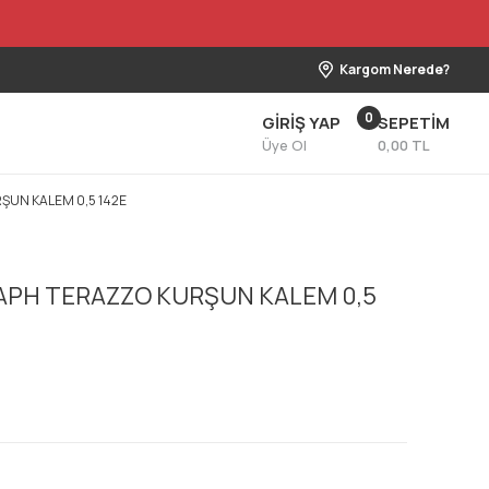
Kargom Nerede?
0
GİRİŞ YAP
SEPETİM
Üye Ol
0,00 TL
UN KALEM 0,5 142E
PH TERAZZO KURŞUN KALEM 0,5