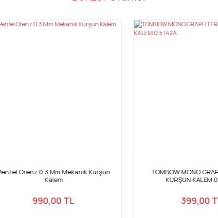
Bu ürüne ilk yorumu siz yapın!
Yorum Yaz
Gönder
 Orenz 0.3 Mm Mekanik Kurşun
TOMBOW MONO GRAPH TER
Kalem
KURŞUN KALEM 0,5 142
990,00 TL
399,00 TL