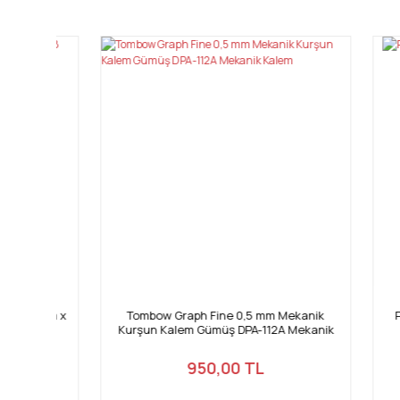
Görüş ve önerileriniz için teşekkür ederiz.
Ürün resmi kalitesiz, bozuk veya görüntülenemiyor.
Ürün açıklamasında eksik bilgiler bulunuyor.
Ürün bilgilerinde hatalar bulunuyor.
Ürün fiyatı diğer sitelerden daha pahalı.
Bu ürüne benzer farklı alternatifler olmalı.
9 mm x
Tombow Graph Fine 0,5 mm Mekanik
Pentel
Kurşun Kalem Gümüş DPA-112A Mekanik
Kalem
950,00 TL