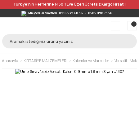
Türkiye’nin Her Yerine 1450 TL ve Üzeri Ücretsiz Kargo Fırsatı!
Müşteri Hizmetleri
0216 532 40 36
-
0505 098 73 56
Anasayfa
KIRTASİYE MALZEMELERİ
Kalemler ve Markerler
Versatil - Mek