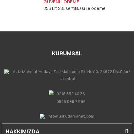
GÜVENLİ ÖDEME
256 Bit SSL sertifikası ile ödeme
KURUMSAL
Aziz Mahmut Hüdayi, Eski Mahkeme Sk. No:10, 34672 Üsküdar/
İstanbul
0216 532 40 36
0505 098 73 56
info@uskudarsanat.com
HAKKIMIZDA