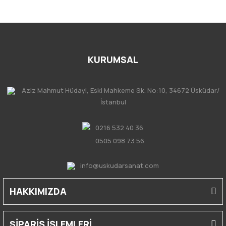
KURUMSAL
Aziz Mahmut Hüdayi, Eski Mahkeme Sk. No:10, 34672 Üsküdar/
İstanbul
0216 532 40 36
0505 098 73 56
info@uskudarsanat.com
HAKKIMIZDA
SİPARİŞ İŞLEMLERİ