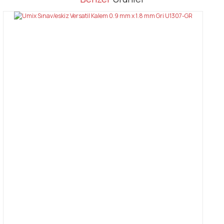
konularda yetersiz gördüğünüz noktaları öneri formunu kullanarak
Bu ürüne ilk yorumu siz yapın!
tarafımıza iletebilirsiniz.
Görüş ve önerileriniz için teşekkür ederiz.
Yorum Yaz
Ürün resmi kalitesiz, bozuk veya görüntülenemiyor.
Ürün açıklamasında eksik bilgiler bulunuyor.
Ürün bilgilerinde hatalar bulunuyor.
Ürün fiyatı diğer sitelerden daha pahalı.
Bu ürüne benzer farklı alternatifler olmalı.
Gönder