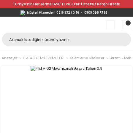
Türkiye’nin Her Yerine 1450 TL ve Üzeri Ücretsiz Kargo Fırsatı!
Müşteri Hizmetleri
0216 532 40 36
-
0505 098 73 56
Anasayfa
KIRTASİYE MALZEMELERİ
Kalemler ve Markerler
Versatil - Mek