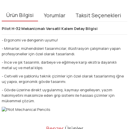
Ürün Bilgisi
Yorumlar
Taksit Seçenekleri
Pilot H-32 Mekanizmalı Versatil Kalem Detay Bilgisi
- Ergonomi ve dengenin uyumu!
- Mimarlar, mühendisleri tasarımcılar, illüstrasyon çalışmaları yapan
profesyoneller için özel olarak tasarlandı.
- İnce ve şık tasarımlı, darbeye ve eğilmeye karşı ekstra dayanıklı
metal uç ve metal klips.
- Cetvelli ve şablonlu teknik çizimler için özel olarak tasarlanmış iğne
uç yapısı, ergonomik gövde tasarımı.
- Gövde üzerine direkt uygulanmış, kaymayı engelleyen, yazım
hakimiyetini maksimize eden grip sistemi ile hassas çizimler için
mükemmel çözüm.
Bu ürünün fiyat bilgisi, resim, ürün açıklamalarında ve diğer
Benzer
Ürünler