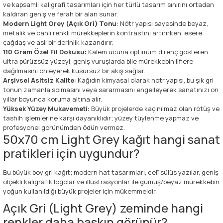
ve kapsamlı kaligrafi tasarımları için her türlü tasarım sınırını ortadan
kaldıran geniş ve ferah bir alan sunar.
Modern Light Grey (Açık Gri) Tonu:
Nötr yapısı sayesinde beyaz,
metalik ve canlı renkli mürekkeplerin kontrastını artırırken, esere
çağdaş ve asil bir derinlik kazandırır.
110 Gram Özel Fil Dokusu:
Kalem ucuna optimum direnç gösteren
ultra pürüzsüz yüzeyi, geniş vuruşlarda bile mürekkebin liflere
dağılmasını önleyerek kusursuz bir akış sağlar.
Arşivsel Asitsiz Kalite:
Kağıdın kimyasal olarak nötr yapısı, bu şık gri
tonun zamanla solmasını veya sararmasını engelleyerek sanatınızı on
yıllar boyunca koruma altına alır.
Yüksek Yüzey Mukavemeti:
Büyük projelerde kaçınılmaz olan rötüş ve
tashih işlemlerine karşı dayanıklıdır; yüzey tüylenme yapmaz ve
profesyonel görünümden ödün vermez.
50x70 cm Light Grey kağıt hangi sanat
pratikleri için uygundur?
Bu büyük boy gri kağıt; modern hat tasarımları, celî sülüs yazılar, geniş
ölçekli kaligrafik logolar ve illüstrasyonlar ile gümüş/beyaz mürekkebin
yoğun kullanıldığı büyük projeler için mükemmeldir.
Açık Gri (Light Grey) zeminde hangi
renkler daha baskın görünür?