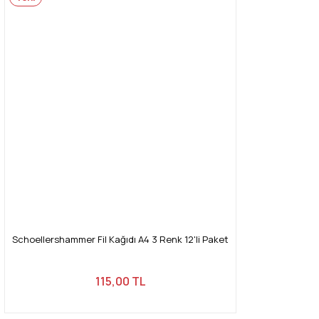
Görüş ve önerileriniz için teşekkür ederiz.
Yorum Yaz
Ürün resmi kalitesiz, bozuk veya görüntülenemiyor.
Ürün açıklamasında eksik bilgiler bulunuyor.
Ürün bilgilerinde hatalar bulunuyor.
Ürün fiyatı diğer sitelerden daha pahalı.
Bu ürüne benzer farklı alternatifler olmalı.
Gönder
Schoellershammer Fil Kağıdı A4 3 Renk 12'li Paket
115,00 TL