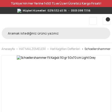
Türkiye’nin Her Yerine 1450 TL ve Üzeri Ücretsiz Kargo Fırsatı!
Müşteri Hizmetleri
0216 532 40 36
-
0505 098 73 56
Anasayfa
HAT MALZEMELERİ
Hat Kağıtları Defterleri
Schoellershammer Fi