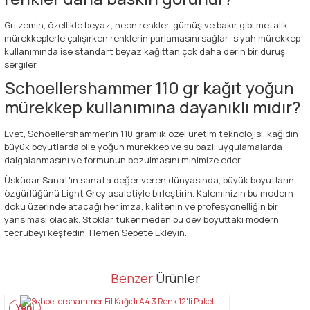
Gri zemin, özellikle beyaz, neon renkler, gümüş ve bakır gibi metalik
mürekkeplerle çalışırken renklerin parlamasını sağlar; siyah mürekkep
kullanımında ise standart beyaz kağıttan çok daha derin bir duruş
sergiler.
Schoellershammer 110 gr kağıt yoğun
mürekkep kullanımına dayanıklı mıdır?
Evet, Schoellershammer'ın 110 gramlık özel üretim teknolojisi, kağıdın
büyük boyutlarda bile yoğun mürekkep ve su bazlı uygulamalarda
dalgalanmasını ve formunun bozulmasını minimize eder.
Üsküdar Sanat'ın sanata değer veren dünyasında, büyük boyutların
özgürlüğünü Light Grey asaletiyle birleştirin. Kaleminizin bu modern
doku üzerinde atacağı her imza, kalitenin ve profesyonelliğin bir
yansıması olacak. Stoklar tükenmeden bu dev boyuttaki modern
tecrübeyi keşfedin. Hemen Sepete Ekleyin.
Bu ürünün fiyat bilgisi, resim, ürün açıklamalarında ve diğer
Benzer
Ürünler
konularda yetersiz gördüğünüz noktaları öneri formunu kullanarak
Bu ürüne ilk yorumu siz yapın!
tarafımıza iletebilirsiniz.
Yeni