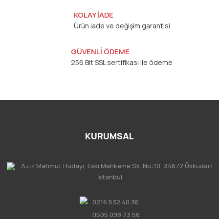
KOLAY İADE
Ürün iade ve değişim garantisi
GÜVENLİ ÖDEME
256 Bit SSL sertifikası ile ödeme
KURUMSAL
Aziz Mahmut Hüdayi, Eski Mahkeme Sk. No:10, 34672 Üsküdar/
İstanbul
0216 532 40 36
0505 098 73 56