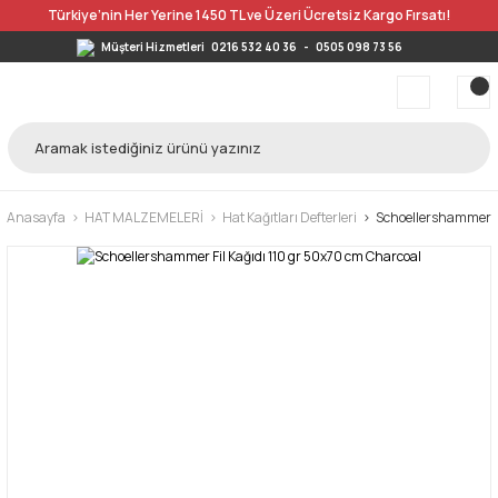
Türkiye’nin Her Yerine 1450 TL ve Üzeri Ücretsiz Kargo Fırsatı!
Müşteri Hizmetleri
0216 532 40 36
-
0505 098 73 56
Anasayfa
HAT MALZEMELERİ
Hat Kağıtları Defterleri
Schoellershammer Fi