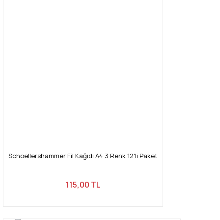
Yorum Yaz
Ürün resmi kalitesiz, bozuk veya görüntülenemiyor.
Ürün açıklamasında eksik bilgiler bulunuyor.
Ürün bilgilerinde hatalar bulunuyor.
Ürün fiyatı diğer sitelerden daha pahalı.
Bu ürüne benzer farklı alternatifler olmalı.
Gönder
Schoellershammer Fil Kağıdı A4 3 Renk 12'li Paket
115,00 TL