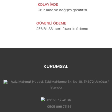
KOLAY İADE
Ürün iade ve değişim garantisi
GÜVENLİ ÖDEME
256 Bit SSL sertifikası ile ödeme
KURUMSAL
Aziz Mahmut Hüdayi, Eski Mahkeme Sk. No:10, 34672 Üsküdar/
İstanbul
0216 532 40 36
0505 098 73 56