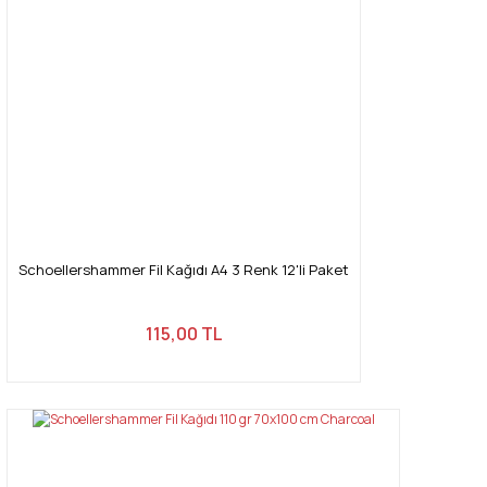
Ürün bilgilerinde hatalar bulunuyor.
Ürün fiyatı diğer sitelerden daha pahalı.
Bu ürüne benzer farklı alternatifler olmalı.
Gönder
Schoellershammer Fil Kağıdı A4 3 Renk 12'li Paket
115,00 TL