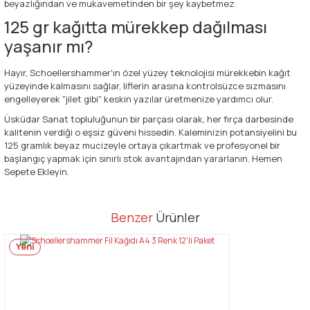
beyazlığından ve mukavemetinden bir şey kaybetmez.
125 gr kağıtta mürekkep dağılması
yaşanır mı?
Hayır, Schoellershammer'ın özel yüzey teknolojisi mürekkebin kağıt
yüzeyinde kalmasını sağlar, liflerin arasına kontrolsüzce sızmasını
engelleyerek "jilet gibi" keskin yazılar üretmenize yardımcı olur.
Üsküdar Sanat topluluğunun bir parçası olarak, her fırça darbesinde
kalitenin verdiği o eşsiz güveni hissedin. Kaleminizin potansiyelini bu
125 gramlık beyaz mucizeyle ortaya çıkartmak ve profesyonel bir
başlangıç yapmak için sınırlı stok avantajından yararlanın. Hemen
Sepete Ekleyin.
Bu ürünün fiyat bilgisi, resim, ürün açıklamalarında ve diğer
Benzer
Ürünler
konularda yetersiz gördüğünüz noktaları öneri formunu kullanarak
Bu ürüne ilk yorumu siz yapın!
tarafımıza iletebilirsiniz.
Yeni
Görüş ve önerileriniz için teşekkür ederiz.
Yorum Yaz
Ürün resmi kalitesiz, bozuk veya görüntülenemiyor.
Ürün açıklamasında eksik bilgiler bulunuyor.