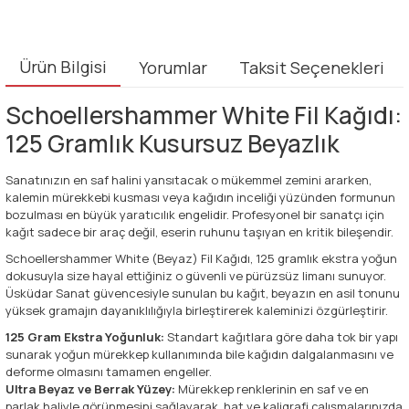
Ürün Bilgisi
Yorumlar
Taksit Seçenekleri
Schoellershammer White Fil Kağıdı:
125 Gramlık Kusursuz Beyazlık
Sanatınızın en saf halini yansıtacak o mükemmel zemini ararken,
kalemin mürekkebi kusması veya kağıdın inceliği yüzünden formunun
bozulması en büyük yaratıcılık engelidir. Profesyonel bir sanatçı için
kağıt sadece bir araç değil, eserin ruhunu taşıyan en kritik bileşendir.
Schoellershammer White (Beyaz) Fil Kağıdı, 125 gramlık ekstra yoğun
dokusuyla size hayal ettiğiniz o güvenli ve pürüzsüz limanı sunuyor.
Üsküdar Sanat güvencesiyle sunulan bu kağıt, beyazın en asil tonunu
yüksek gramajın dayanıklılığıyla birleştirerek kaleminizi özgürleştirir.
125 Gram Ekstra Yoğunluk:
Standart kağıtlara göre daha tok bir yapı
sunarak yoğun mürekkep kullanımında bile kağıdın dalgalanmasını ve
deforme olmasını tamamen engeller.
Ultra Beyaz ve Berrak Yüzey:
Mürekkep renklerinin en saf ve en
parlak haliyle görünmesini sağlayarak, hat ve kaligrafi çalışmalarınızda