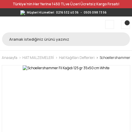
Türkiye’nin Her Yerine 1450 TL ve Üzeri Ücretsiz Kargo Fırsatı!
Müşteri Hizmetleri
0216 532 40 36
-
0505 098 73 56
Anasayfa
HAT MALZEMELERİ
Hat Kağıtları Defterleri
Schoellershammer Fi