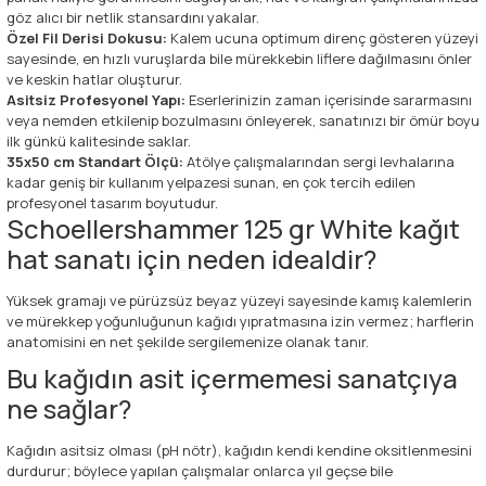
göz alıcı bir netlik stansardını yakalar.
Özel Fil Derisi Dokusu:
Kalem ucuna optimum direnç gösteren yüzeyi
sayesinde, en hızlı vuruşlarda bile mürekkebin liflere dağılmasını önler
ve keskin hatlar oluşturur.
Asitsiz Profesyonel Yapı:
Eserlerinizin zaman içerisinde sararmasını
veya nemden etkilenip bozulmasını önleyerek, sanatınızı bir ömür boyu
ilk günkü kalitesinde saklar.
35x50 cm Standart Ölçü:
Atölye çalışmalarından sergi levhalarına
kadar geniş bir kullanım yelpazesi sunan, en çok tercih edilen
profesyonel tasarım boyutudur.
Schoellershammer 125 gr White kağıt
hat sanatı için neden idealdir?
Yüksek gramajı ve pürüzsüz beyaz yüzeyi sayesinde kamış kalemlerin
ve mürekkep yoğunluğunun kağıdı yıpratmasına izin vermez; harflerin
anatomisini en net şekilde sergilemenize olanak tanır.
Bu kağıdın asit içermemesi sanatçıya
ne sağlar?
Kağıdın asitsiz olması (pH nötr), kağıdın kendi kendine oksitlenmesini
durdurur; böylece yapılan çalışmalar onlarca yıl geçse bile