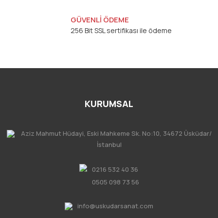
GÜVENLİ ÖDEME
256 Bit SSL sertifikası ile ödeme
KURUMSAL
Aziz Mahmut Hüdayi, Eski Mahkeme Sk. No:10, 34672 Üsküdar/
İstanbul
0216 532 40 36
0505 098 73 56
info@uskudarsanat.com