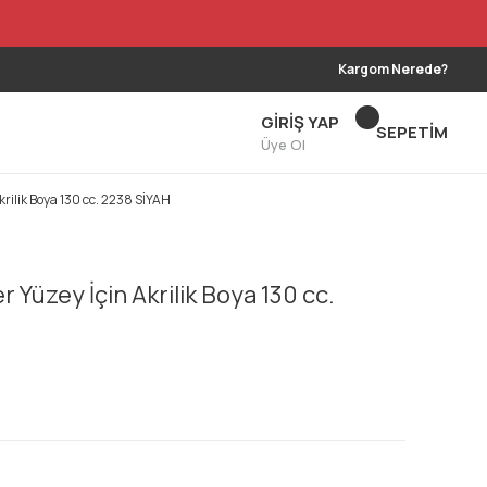
Kargom Nerede?
GİRİŞ YAP
SEPETİM
Üye Ol
krilik Boya 130 cc. 2238 SİYAH
 Yüzey İçin Akrilik Boya 130 cc.