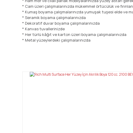
* Ham mdf ve cilalı parlak mobilyalarınızda yüzey astarı ger
* Cam üzeri çalışmalarınızda mükemmel örtücülük ve fırınla
* Kumaş boyama çalışmalarınızda yumuşak tuşesi elde ve ma
* Seramik boyama çalışmalarınızda
* Dekoratif duvar boyama çalışmalarınızda
* Kanvas tuvallerinizde
* Her türlü kâğıt ve karton üzeri boyama çalışmalarınızda
* Metal yüzeylerdeki çalışmalarınızda
Bu ürünün fiyat bilgisi, resim, ürün açıklamalarında ve diğ
Görüş ve önerileriniz için teşekkür ederiz.
Ürün resmi kalitesiz, bozuk veya görüntülenemiyor.
Ürün açıklamasında eksik bilgiler bulunuyor.
Ürün bilgilerinde hatalar bulunuyor.
Ürün fiyatı diğer sitelerden daha pahalı.
Bu ürüne benzer farklı alternatifler olmalı.