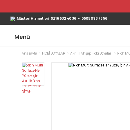
Müşteri Hizmetleri
0216 532 40 36
-
0505 098 73 56
Menü
Anasayfa
HOBİ BOYALAR
Akrilik Ahşap Hobi Boyaları
Rich Mul