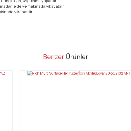
ektirmeksizin, uygulama yapabilir
nmadan elde ve makinada yıkayabilir
kinada yıkanabilir
er konularda yetersiz gördüğünüz noktaları öneri formunu kullanarak tarafı
Benzer
Ürünler
Bu ürüne ilk yorumu siz yapın!
Yorum Yaz