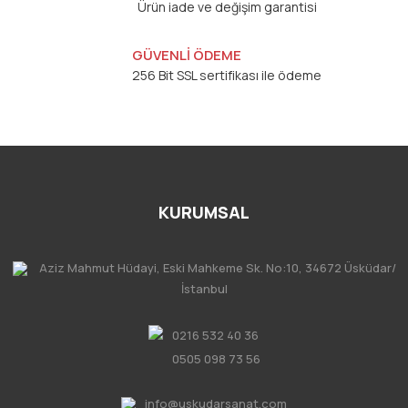
Ürün iade ve değişim garantisi
GÜVENLİ ÖDEME
256 Bit SSL sertifikası ile ödeme
KURUMSAL
Aziz Mahmut Hüdayi, Eski Mahkeme Sk. No:10, 34672 Üsküdar/
İstanbul
0216 532 40 36
0505 098 73 56
info@uskudarsanat.com