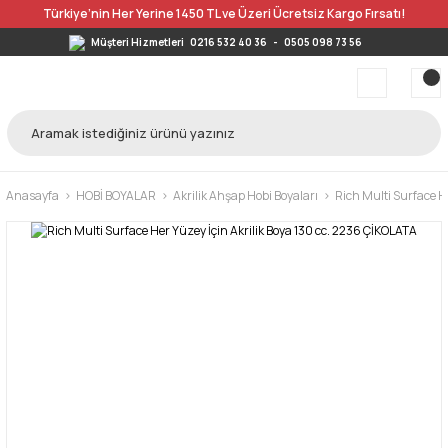
Türkiye’nin Her Yerine 1450 TL ve Üzeri Ücretsiz Kargo Fırsatı!
Müşteri Hizmetleri
0216 532 40 36
-
0505 098 73 56
Anasayfa
HOBİ BOYALAR
Akrilik Ahşap Hobi Boyaları
Rich Multi Surface He