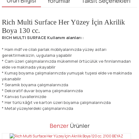
Ürün Bilgisi
Yorumlar
Taksit Seçenekleri
Rich Multi Surface Her Yüzey İçin Akrilik
Boya 130 cc.
RICH MULTI SURFACE Kullanım alanları :
* Ham mdf ve cilalı parlak mobilyalarınızda yüzey astarı
gerektirmeksizin, uygulama yapabilir
* Cam üzeri çalışmalarınızda mükemmel örtücülük ve fırınlanmadan
elde ve makinada yıkayabilir
* Kumaş boyama çalışmalarınızda yumuşak tuşesi elde ve makinada
yıkanabilir
* Seramik boyama çalışmalarınızda
* Dekoratif duvar boyama çalışmalarınızda
* Kanvas tuvallerinizde
* Her türlü kâğıt ve karton üzeri boyama çalışmalarınızda
* Metal yüzeylerdeki çalışmalarınızda
Bu ürünün fiyat bilgisi, resim, ürün açıklamalarında ve diğer
Benzer
Ürünler
konularda yetersiz gördüğünüz noktaları öneri formunu kullanarak
Bu ürüne ilk yorumu siz yapın!
tarafımıza iletebilirsiniz.