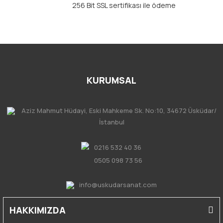
256 Bit SSL sertifikası ile ödeme
KURUMSAL
Aziz Mahmut Hüdayi, Eski Mahkeme Sk. No:10, 34672 Üsküdar/
İstanbul
0216 532 40 36
0505 098 73 56
info@uskudarsanat.com
HAKKIMIZDA