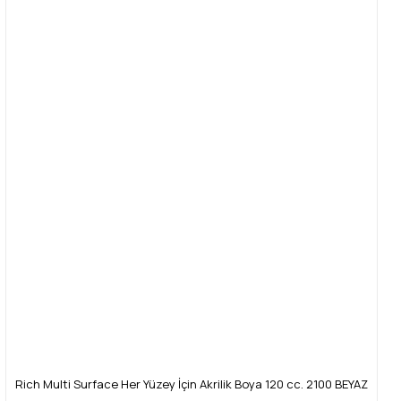
Görüş ve önerileriniz için teşekkür ederiz.
Yorum Yaz
Ürün resmi kalitesiz, bozuk veya görüntülenemiyor.
Ürün açıklamasında eksik bilgiler bulunuyor.
Ürün bilgilerinde hatalar bulunuyor.
Ürün fiyatı diğer sitelerden daha pahalı.
Bu ürüne benzer farklı alternatifler olmalı.
Gönder
Rich Multi Surface Her Yüzey İçin Akrilik Boya 120 cc. 2100 BEYAZ