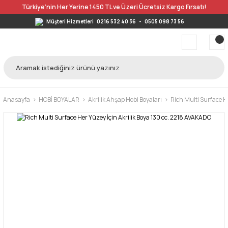
Türkiye’nin Her Yerine 1450 TL ve Üzeri Ücretsiz Kargo Fırsatı!
Müşteri Hizmetleri
0216 532 40 36
-
0505 098 73 56
Anasayfa
HOBİ BOYALAR
Akrilik Ahşap Hobi Boyaları
Rich Multi Surface He