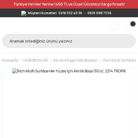
Türkiye’nin Her Yerine 1450 TL ve Üzeri Ücretsiz Kargo Fırsatı!
Müşteri Hizmetleri
0216 532 40 36
-
0505 098 73 56
Anasayfa
HOBİ BOYALAR
Akrilik Ahşap Hobi Boyaları
Rich Multi Surface He