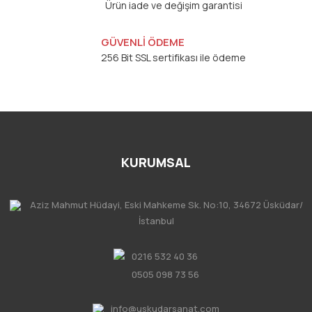
Ürün iade ve değişim garantisi
GÜVENLİ ÖDEME
256 Bit SSL sertifikası ile ödeme
KURUMSAL
Aziz Mahmut Hüdayi, Eski Mahkeme Sk. No:10, 34672 Üsküdar/
İstanbul
0216 532 40 36
0505 098 73 56
info@uskudarsanat.com