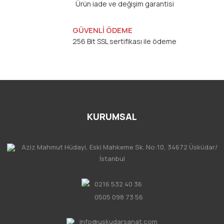
Ürün iade ve değişim garantisi
GÜVENLİ ÖDEME
256 Bit SSL sertifikası ile ödeme
KURUMSAL
Aziz Mahmut Hüdayi, Eski Mahkeme Sk. No:10, 34672 Üsküdar/
İstanbul
0216 532 40 36
0505 098 73 56
info@uskudarsanat.com