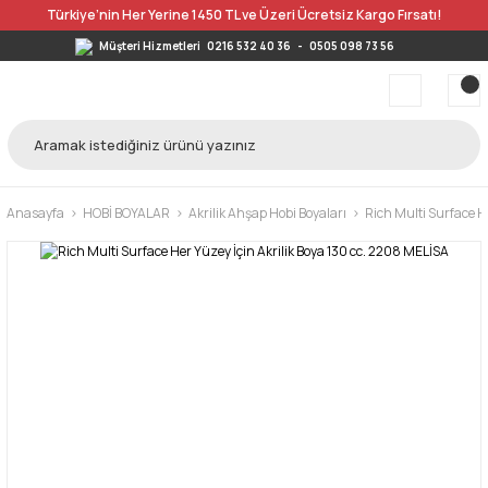
Türkiye’nin Her Yerine 1450 TL ve Üzeri Ücretsiz Kargo Fırsatı!
Müşteri Hizmetleri
0216 532 40 36
-
0505 098 73 56
Anasayfa
HOBİ BOYALAR
Akrilik Ahşap Hobi Boyaları
Rich Multi Surface He