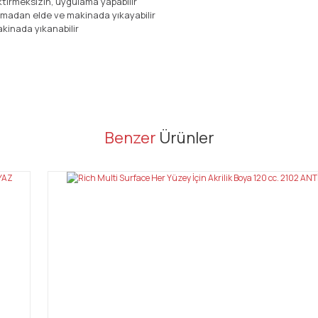
ektirmeksizin, uygulama yapabilir
nmadan elde ve makinada yıkayabilir
kinada yıkanabilir
er konularda yetersiz gördüğünüz noktaları öneri formunu kullanarak tarafı
Benzer
Ürünler
Bu ürüne ilk yorumu siz yapın!
Yorum Yaz