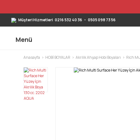
Müşteri Hizmetleri
0216 532 40 36
-
0505 098 73 56
Menü
Anasayfa
HOBİ BOYALAR
Akrilik Ahşap Hobi Boyaları
Rich Mul