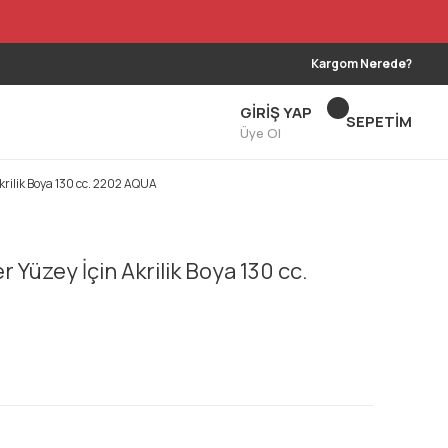
Kargom Nerede?
GİRİŞ YAP
SEPETİM
Üye Ol
krilik Boya 130 cc. 2202 AQUA
 Yüzey İçin Akrilik Boya 130 cc.