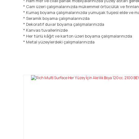
* Ham mdf ve cilalı parlak mobilyalarınızda yüzey astarı ger
* Cam üzeri çalışmalarınızda mükemmel örtücülük ve fırınla
* Kumaş boyama çalışmalarınızda yumuşak tuşesi elde ve ma
* Seramik boyama çalışmalarınızda
* Dekoratif duvar boyama çalışmalarınızda
* Kanvas tuvallerinizde
* Her türlü kâğıt ve karton üzeri boyama çalışmalarınızda
* Metal yüzeylerdeki çalışmalarınızda
Bu ürünün fiyat bilgisi, resim, ürün açıklamalarında ve diğ
Görüş ve önerileriniz için teşekkür ederiz.
Ürün resmi kalitesiz, bozuk veya görüntülenemiyor.
Ürün açıklamasında eksik bilgiler bulunuyor.
Ürün bilgilerinde hatalar bulunuyor.
Ürün fiyatı diğer sitelerden daha pahalı.
Bu ürüne benzer farklı alternatifler olmalı.