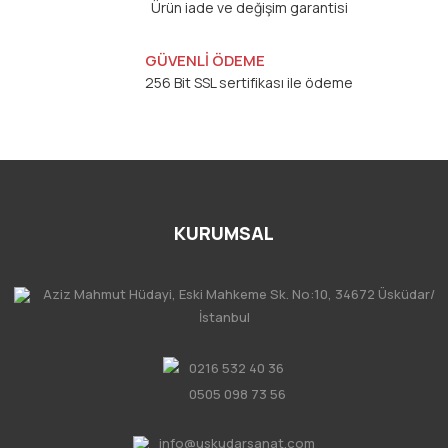
Ürün iade ve değişim garantisi
GÜVENLİ ÖDEME
256 Bit SSL sertifikası ile ödeme
KURUMSAL
Aziz Mahmut Hüdayi, Eski Mahkeme Sk. No:10, 34672 Üsküdar/
İstanbul
0216 532 40 36
0505 098 73 56
info@uskudarsanat.com