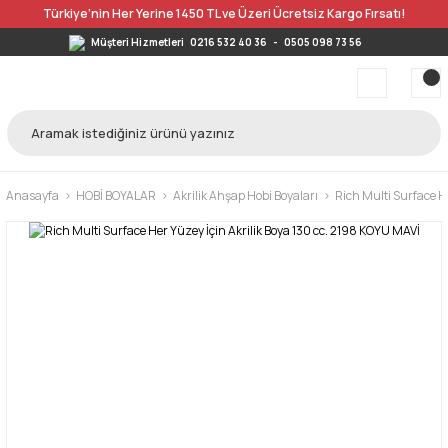
Türkiye’nin Her Yerine 1450 TL ve Üzeri Ücretsiz Kargo Fırsatı!
Müşteri Hizmetleri
0216 532 40 36
-
0505 098 73 56
Anasayfa
HOBİ BOYALAR
Akrilik Ahşap Hobi Boyaları
Rich Multi Surface He