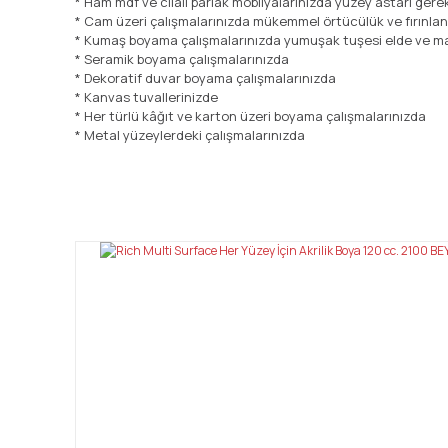
* Ham mdf ve cilalı parlak mobilyalarınızda yüzey astarı ger
* Cam üzeri çalışmalarınızda mükemmel örtücülük ve fırınla
* Kumaş boyama çalışmalarınızda yumuşak tuşesi elde ve ma
* Seramik boyama çalışmalarınızda
* Dekoratif duvar boyama çalışmalarınızda
* Kanvas tuvallerinizde
* Her türlü kâğıt ve karton üzeri boyama çalışmalarınızda
* Metal yüzeylerdeki çalışmalarınızda
Bu ürünün fiyat bilgisi, resim, ürün açıklamalarında ve diğ
Görüş ve önerileriniz için teşekkür ederiz.
Ürün resmi kalitesiz, bozuk veya görüntülenemiyor.
Ürün açıklamasında eksik bilgiler bulunuyor.
Ürün bilgilerinde hatalar bulunuyor.
Ürün fiyatı diğer sitelerden daha pahalı.
Bu ürüne benzer farklı alternatifler olmalı.