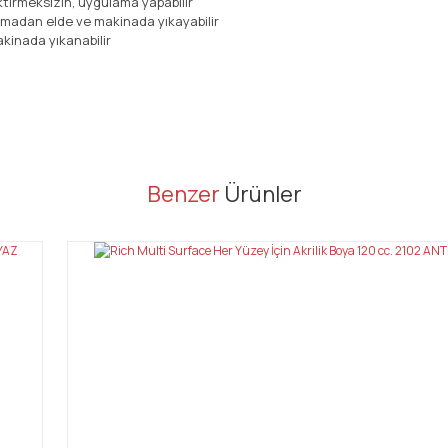
ektirmeksizin, uygulama yapabilir
nmadan elde ve makinada yıkayabilir
kinada yıkanabilir
er konularda yetersiz gördüğünüz noktaları öneri formunu kullanarak tarafı
Benzer
Ürünler
Bu ürüne ilk yorumu siz yapın!
Yorum Yaz