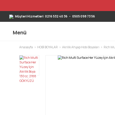
Müşteri Hizmetleri
0216 532 40 36
-
0505 098 73 56
Menü
Anasayfa
HOBİ BOYALAR
Akrilik Ahşap Hobi Boyaları
Rich Mul