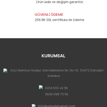
Ürün iade ve değişim garantisi
GÜVENLİ ÖDEME
256 Bit SSL sertifikası ile ödeme
KURUMSAL
Aziz Mahmut Hüdayi, Eski Mahkeme Sk. No:10, 34672 Üsküdar/
İstanbul
0216 532 40 36
0505 098 73 56
info@uskudarsanat.com