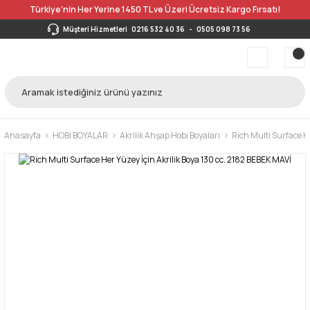
Türkiye’nin Her Yerine 1450 TL ve Üzeri Ücretsiz Kargo Fırsatı!
Müşteri Hizmetleri
0216 532 40 36
-
0505 098 73 56
Anasayfa
HOBİ BOYALAR
Akrilik Ahşap Hobi Boyaları
Rich Multi Surface He