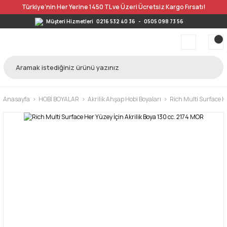
Türkiye’nin Her Yerine 1450 TL ve Üzeri Ücretsiz Kargo Fırsatı!
Müşteri Hizmetleri
0216 532 40 36
-
0505 098 73 56
Anasayfa
HOBİ BOYALAR
Akrilik Ahşap Hobi Boyaları
Rich Multi Surface He