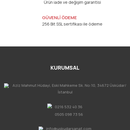
Ürün iade ve değişim garantisi
GÜVENLİ ÖDEME
256 Bit SSL sertifikası ile ödeme
KURUMSAL
Aziz Mahmut Hüdayi, Eski Mahkeme Sk. No:10, 34672 Üsküdar/
İstanbul
0216 532 40 36
0505 098 73 56
info@uskudarsanat.com