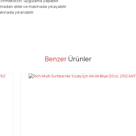
ektirmeksizin, uygulama yapabilir
nmadan elde ve makinada yıkayabilir
kinada yıkanabilir
er konularda yetersiz gördüğünüz noktaları öneri formunu kullanarak tarafı
Benzer
Ürünler
Bu ürüne ilk yorumu siz yapın!
Yorum Yaz