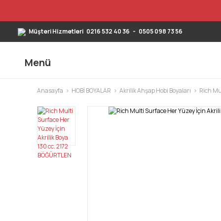
Müşteri Hizmetleri
0216 532 40 36
-
0505 098 73 56
Menü
Anasayfa
HOBİ BOYALAR
Akrilik Ahşap Hobi Boyaları
Rich Mul