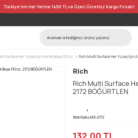
Türkiye’nin Her Yerine 1450 TL ve Üzeri Ücretsiz Kargo Fırsatı!
ti Surface Her Yüzey İçin Akrilik Boya 120 cc.
Rich Multi Surface Her Yüzey İçin 
Rich
Rich Multi Surface Her
2172 BÖĞÜRTLEN
Stok Kodu:
MS-2172
132,00 TL