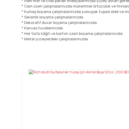
* Ham mdf ve cilalı parlak mobilyalarınızda yüzey astarı ger
* Cam üzeri çalışmalarınızda mükemmel örtücülük ve fırınla
* Kumaş boyama çalışmalarınızda yumuşak tuşesi elde ve ma
* Seramik boyama çalışmalarınızda
* Dekoratif duvar boyama çalışmalarınızda
* Kanvas tuvallerinizde
* Her türlü kâğıt ve karton üzeri boyama çalışmalarınızda
* Metal yüzeylerdeki çalışmalarınızda
Bu ürünün fiyat bilgisi, resim, ürün açıklamalarında ve diğ
Görüş ve önerileriniz için teşekkür ederiz.
Ürün resmi kalitesiz, bozuk veya görüntülenemiyor.
Ürün açıklamasında eksik bilgiler bulunuyor.
Ürün bilgilerinde hatalar bulunuyor.
Ürün fiyatı diğer sitelerden daha pahalı.
Bu ürüne benzer farklı alternatifler olmalı.